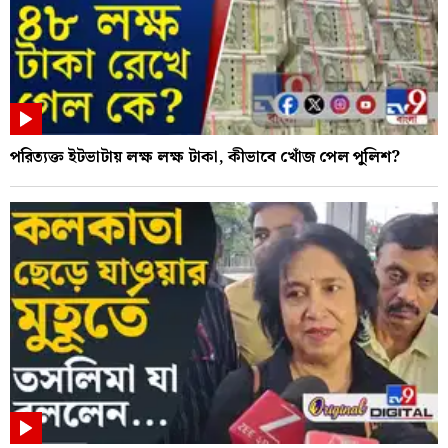
পরিত্যক্ত ইটভাটায় লক্ষ লক্ষ টাকা, কীভাবে খোঁজ পেল পুলিশ?