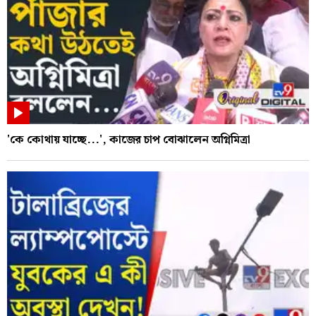
'কে কোথায় যাচ্ছে...', কাজের চাপ বোঝালেন অগ্নিমিত্রা