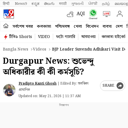
हिन्दी 
News9
ಕನ್ನಡ
తెలుగు
मराठी
ગુજરાતી
ਪੰਜਾਬੀ
தமிழ்
മലയാള
AQI
সর্বশেষ খবর
কলকাতা
পশ্চিমবঙ্গ
খেলা
বিনোদন
ব্যবসা
দেশ
ব
টিভি৯ Shorts
VIDEO
ফটো গ্যালারি
আবহাওয়া
কলকাতা হাইকোর্ট
Bangla News
Videos
BJP Leader Suvendu Adhikari Visit De
Durgapur News: শুভেন্দু
অধিকারীর কী কী কর্মসূচি?
Pradipto Kanti Ghosh
|
Edited By: অবন্তিকা
SHARE
প্রামাণিক
Updated on:
May 21, 2026 | 11:37 AM