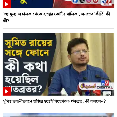
'অ্যাম্বুল্যান্স চালক থেকে হাজার কোটির মালিক', সনতের 'কীর্তি' কী
কী?
সুমিত ভবানীভবনে হাজির হতেই বিস্ফোরক ঋতব্রত, কী বললেন?