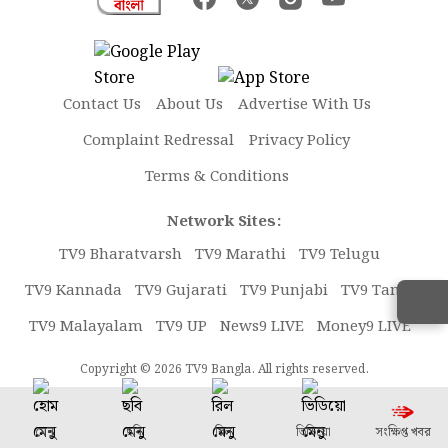
Contact Us
About Us
Advertise With Us
Complaint Redressal
Privacy Policy
Terms & Conditions
Network Sites:
TV9 Bharatvarsh
TV9 Marathi
TV9 Telugu
TV9 Kannada
TV9 Gujarati
TV9 Punjabi
TV9 Tamil
TV9 Malayalam
TV9 UP
News9 LIVE
Money9 LIVE
Copyright © 2026 TV9 Bangla. All rights reserved.
মেনু
ছবি
রিল
ভিডিয়ো
সংক্ষিপ্ত খবর