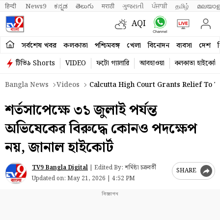
हिन्दी 
News9
ಕನ್ನಡ
తెలుగు
मराठी
ગુજરાતી
ਪੰਜਾਬੀ
தமிழ்
മലയാള
AQI
সর্বশেষ খবর
কলকাতা
পশ্চিমবঙ্গ
খেলা
বিনোদন
ব্যবসা
দেশ
ব
টিভি৯ Shorts
VIDEO
ফটো গ্যালারি
আবহাওয়া
কলকাতা হাইকোর্ট
Bangla News
Videos
Calcutta High Court Grants Relief To 
শর্তসাপেক্ষে ৩১ জুলাই পর্যন্ত
অভিষেকের বিরুদ্ধে কোনও পদক্ষেপ
নয়, জানাল হাইকোর্ট
TV9 Bangla Digital
|
Edited By: শর্মিষ্ঠা চক্রবর্তী
SHARE
Updated on:
May 21, 2026 | 4:52 PM