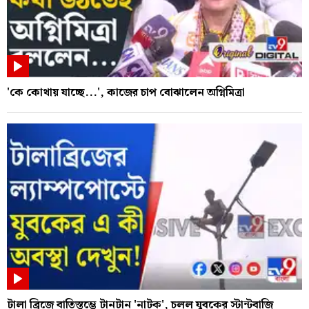
'কে কোথায় যাচ্ছে...', কাজের চাপ বোঝালেন অগ্নিমিত্রা
টালা ব্রিজে বাতিস্তম্ভে টানটান 'নাটক', চলল যুবকের স্টান্টবাজি