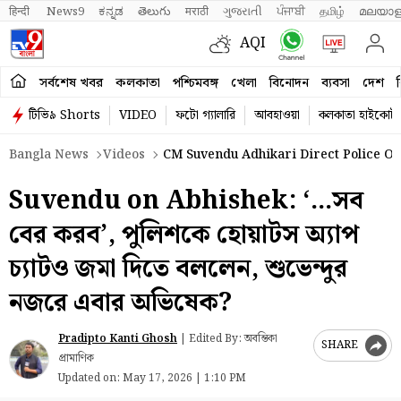
हिन्दी 
News9
ಕನ್ನಡ
తెలుగు
मराठी
ગુજરાતી
ਪੰਜਾਬੀ
தமிழ்
മലയാള
AQI
সর্বশেষ খবর
কলকাতা
পশ্চিমবঙ্গ
খেলা
বিনোদন
ব্যবসা
দেশ
ব
টিভি৯ Shorts
VIDEO
ফটো গ্যালারি
আবহাওয়া
কলকাতা হাইকোর্ট
Bangla News
Videos
CM Suvendu Adhikari Direct Police Of
Suvendu on Abhishek: ‘…সব
বের করব’, পুলিশকে হোয়াটস অ্যাপ
চ্যাটও জমা দিতে বললেন, শুভেন্দুর
নজরে এবার অভিষেক?
Pradipto Kanti Ghosh
|
Edited By: অবন্তিকা
SHARE
প্রামাণিক
Updated on:
May 17, 2026 | 1:10 PM