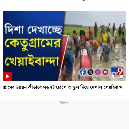
গ্রামের উন্নয়ন কীভাবে সম্ভব? চোখে আঙুল দিয়ে দেখাল খেয়াইবান্দা