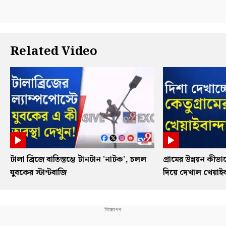
Related Video
টালা ব্রিজে বাতিস্তম্ভে টানটান 'নাটক', চলল
গ্রামের উন্নয়ন কী
যুবকের স্টান্টবাজি
দিয়ে দেখাল খেয়াইবা