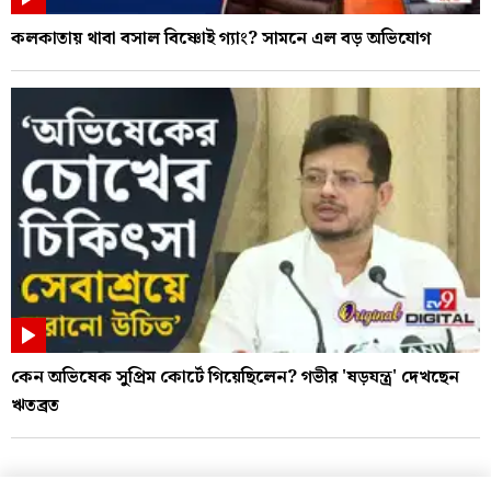
কলকাতায় থাবা বসাল বিষ্ণোই গ্যাং? সামনে এল বড় অভিযোগ
কেন অভিষেক সুপ্রিম কোর্টে গিয়েছিলেন? গভীর 'ষড়যন্ত্র' দেখছেন
ঋতব্রত