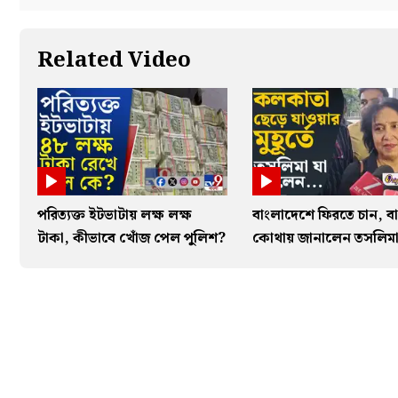
Related Video
পরিত্যক্ত ইটভাটায় লক্ষ লক্ষ
বাংলাদেশে ফিরতে চান, বা
টাকা, কীভাবে খোঁজ পেল পুলিশ?
কোথায় জানালেন তসলিম