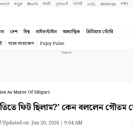
ews9
ಕನ್ನಡ
తెలుగు
मराठी
ગુજરાતી
ਪੰਜਾਬੀ
தமிழ்
മലയാളം
मनी9
বসা
দেশ
বিশ্ব
লাইফস্টাইল
আধ্যাত্মিক
প্রিমিয়াম স্টোরি
্ট
ঘরের বায়োস্কোপ
Pujoy Pulse
on As Mayor Of Siliguri
িতে ফিট ছিলাম?’ কেন বললেন গৌতম 
ী
Updated on:
Jun 20, 2026 | 9:04 AM