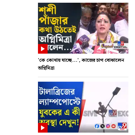
'কে কোথায় যাচ্ছে...', কাজের চাপ বোঝালেন
অগ্নিমিত্রা