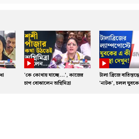
ধা
'কে কোথায় যাচ্ছে...', কাজের
টালা ব্রিজে বাতিস্তম্
া
চাপ বোঝালেন অগ্নিমিত্রা
'নাটক', চলল যুবকের