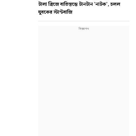
টালা ব্রিজে বাতিস্তম্ভে টানটান 'নাটক', চলল
যুবকের স্টান্টবাজি