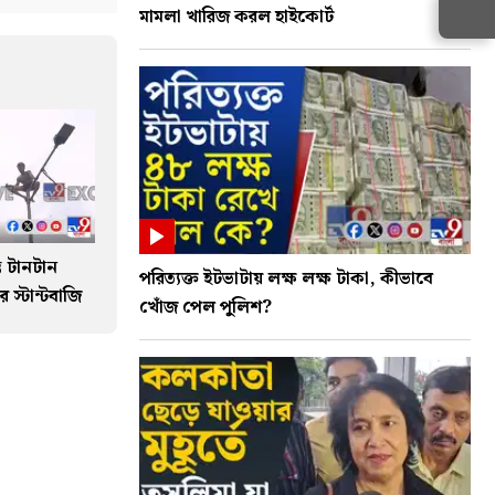
মামলা খারিজ করল হাইকোর্ট
ভে টানটান
পরিত্যক্ত ইটভাটায় লক্ষ লক্ষ টাকা, কীভাবে
 স্টান্টবাজি
খোঁজ পেল পুলিশ?