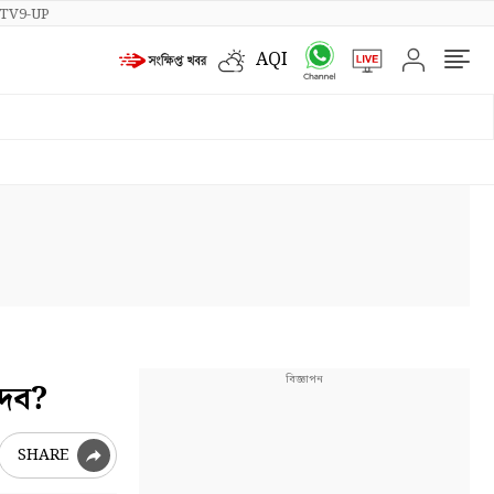
TV9-UP
AQI
দেব?
SHARE