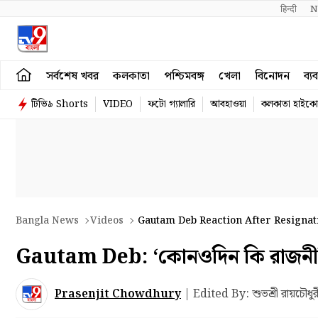
हिन्दी 
N
সর্বশেষ খবর
কলকাতা
পশ্চিমবঙ্গ
খেলা
বিনোদন
ব্য
টিভি৯ Shorts
VIDEO
ফটো গ্যালারি
আবহাওয়া
কলকাতা হাইকোর
Bangla News
Videos
Gautam Deb Reaction After Resignati
Gautam Deb: ‘কোনওদিন কি রাজনীত
Prasenjit Chowdhury
|
Edited By: শুভশ্রী রায়চৌধুর