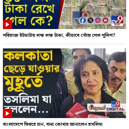
পরিত্যক্ত ইটভাটায় লক্ষ লক্ষ টাকা, কীভাবে খোঁজ পেল পুলিশ?
বাংলাদেশে ফিরতে চান, বাধা কোথায় জানালেন তসলিমা