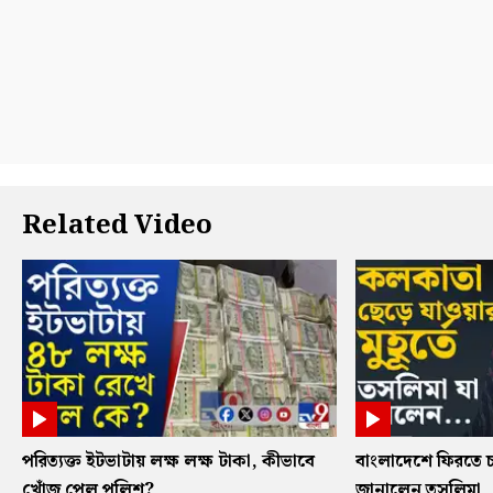
Related Video
পরিত্যক্ত ইটভাটায় লক্ষ লক্ষ টাকা, কীভাবে
বাংলাদেশে ফিরতে চ
খোঁজ পেল পুলিশ?
জানালেন তসলিমা