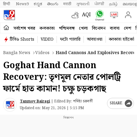
हिन्दी 
News9
ಕನ್ನಡ
తెలుగు
मराठी
ગુજરાતી
ਪੰਜਾਬੀ
தமிழ்
മലയാള
AQI
সর্বশেষ খবর
কলকাতা
পশ্চিমবঙ্গ
খেলা
বিনোদন
ব্যবসা
দেশ
ব
টিভি৯ Shorts
VIDEO
ফটো গ্যালারি
আবহাওয়া
কলকাতা হাইকোর্ট
Bangla News
Videos
Hand Cannons And Explosives Recover
Goghat Hand Cannon
Recovery: তৃণমূল নেতার পোলট্রি
ফার্মে হাত কামান! চক্ষু চড়কগাছ
Tanmoy Bairagi
|
Edited By: শর্মিষ্ঠা চক্রবর্তী
SHARE
Updated on:
May 21, 2026 | 5:15 PM