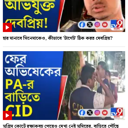
হার মানাবে সিনেমাকেও, কীভাবে 'টার্গেট' ঠিক করত দেবপ্রিয়?
সুপ্রিম কোর্টে রক্ষাকবচ পেয়েও দেখা নেই সুমিতের, বাড়িতে পৌঁছে