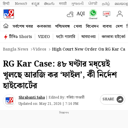
हिन्दी 
News9
ಕನ್ನಡ
తెలుగు
मराठी
ગુજરાતી
ਪੰਜਾਬੀ
தமிழ்
മലയാള
AQI
সর্বশেষ খবর
কলকাতা
পশ্চিমবঙ্গ
খেলা
বিনোদন
ব্যবসা
দেশ
ব
টিভি৯ Shorts
VIDEO
ফটো গ্যালারি
আবহাওয়া
কলকাতা হাইকোর্ট
Bangla News
Videos
High Court New Order On RG Kar Case,
RG Kar Case: ৪৮ ঘণ্টার মধ্য়েই
খুলছে আরজি কর ‘ফাইল’, কী নির্দেশ
হাইকোর্টের
Shrabanti Saha
|
Edited By: তন্নিষ্ঠা ভাণ্ডারী
SHARE
Updated on:
May 21, 2026 | 7:16 PM