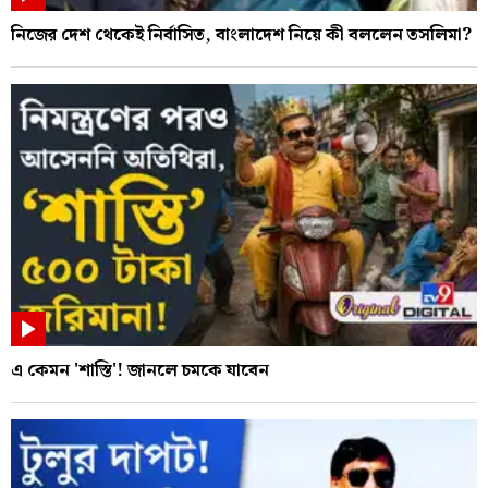
নিজের দেশ থেকেই নির্বাসিত, বাংলাদেশ নিয়ে কী বললেন তসলিমা?
এ কেমন 'শাস্তি'! জানলে চমকে যাবেন