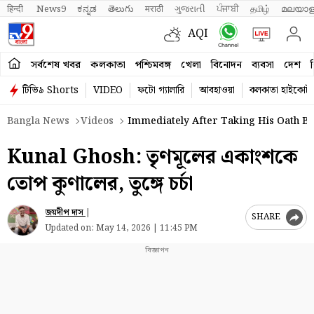
हिन्दी 
News9
ಕನ್ನಡ
తెలుగు
मराठी
ગુજરાતી
ਪੰਜਾਬੀ
தமிழ்
മലയാള
AQI
সর্বশেষ খবর
কলকাতা
পশ্চিমবঙ্গ
খেলা
বিনোদন
ব্যবসা
দেশ
ব
টিভি৯ Shorts
VIDEO
ফটো গ্যালারি
আবহাওয়া
কলকাতা হাইকোর্ট
Bangla News
Videos
Immediately After Taking His Oath Bef
Kunal Ghosh: তৃণমূলের একাংশকে
তোপ কুণালের, তুঙ্গে চর্চা
জয়দীপ দাস
|
SHARE
Updated on:
May 14, 2026 | 11:45 PM