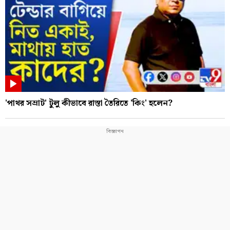
'পাথর সম্রাট' টুলু কীভাবে রাস্তা তৈরিতে 'কিং' হলেন?