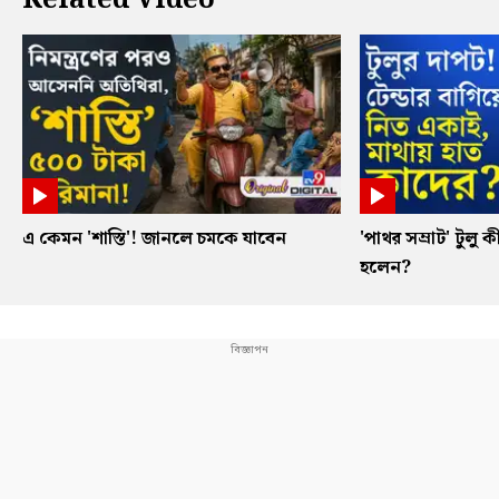
Related Video
এ কেমন 'শাস্তি'! জানলে চমকে যাবেন
'পাথর সম্রাট' টুলু ক
হলেন?