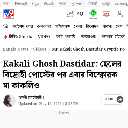
हिन्दी 
News9
ಕನ್ನಡ
తెలుగు
मराठी
ગુજરાતી
ਪੰਜਾਬੀ
தமிழ்
മലയാള
AQI
সর্বশেষ খবর
কলকাতা
পশ্চিমবঙ্গ
খেলা
বিনোদন
ব্যবসা
দেশ
ব
টিভি৯ Shorts
VIDEO
ফটো গ্যালারি
আবহাওয়া
কলকাতা হাইকোর্ট
Bangla News
Videos
MP Kakali Ghosh Dastidar Cryptic Post
Kakali Ghosh Dastidar: ছেলের
বিদ্রোহী পোস্টের পর এবার বিস্ফোরক
মা কাকলিও
শুভশ্রী রায়চৌধুরী
|
SHARE
Updated on:
May 15, 2026 | 5:07 PM