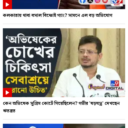
কলকাতায় থাবা বসাল বিষ্ণোই গ্যাং? সামনে এল বড় অভিযোগ
কেন অভিষেক সুপ্রিম কোর্টে গিয়েছিলেন? গভীর 'ষড়যন্ত্র' দেখছেন
ঋতব্রত