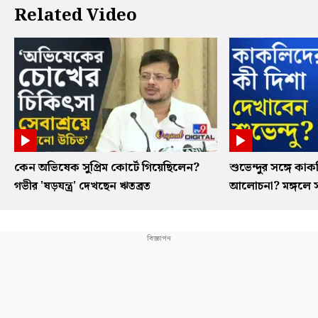
Related Video
কেন অভিষেক সুপ্রিম কোর্টে গিয়েছিলেন?
শুভেন্দুর সঙ্গে কা
গভীর 'ষড়যন্ত্র' দেখছেন ঋতব্রত
আলোচনা? মঙ্গলে 