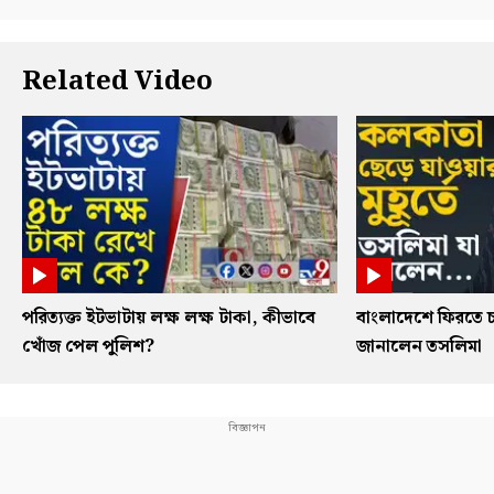
Related Video
পরিত্যক্ত ইটভাটায় লক্ষ লক্ষ টাকা, কীভাবে
বাংলাদেশে ফিরতে চ
খোঁজ পেল পুলিশ?
জানালেন তসলিমা