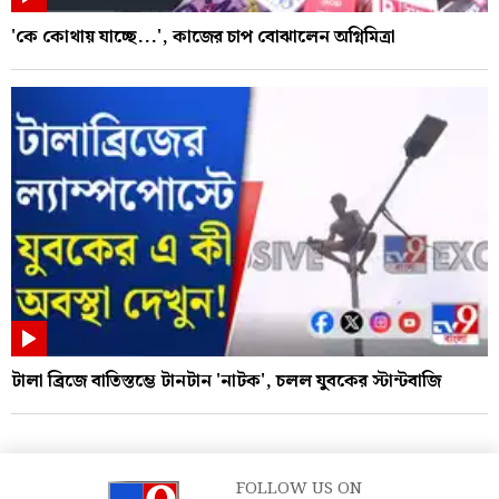
'কে কোথায় যাচ্ছে...', কাজের চাপ বোঝালেন অগ্নিমিত্রা
টালা ব্রিজে বাতিস্তম্ভে টানটান 'নাটক', চলল যুবকের স্টান্টবাজি
FOLLOW US ON