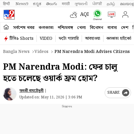
हिन्दी 
News9
ಕನ್ನಡ
తెలుగు
मराठी
ગુજરાતી
ਪੰਜਾਬੀ
தமிழ்
മലയാള
AQI
সর্বশেষ খবর
কলকাতা
পশ্চিমবঙ্গ
খেলা
বিনোদন
ব্যবসা
দেশ
ব
টিভি৯ Shorts
VIDEO
ফটো গ্যালারি
আবহাওয়া
কলকাতা হাইকোর্ট
Bangla News
Videos
PM Narendra Modi Advises Citizens T
PM Narendra Modi: ফের চালু
হতে চলেছে ওয়ার্ক ফ্রম হোম?
শুভশ্রী রায়চৌধুরী
|
SHARE
Updated on:
May 11, 2026 | 3:06 PM