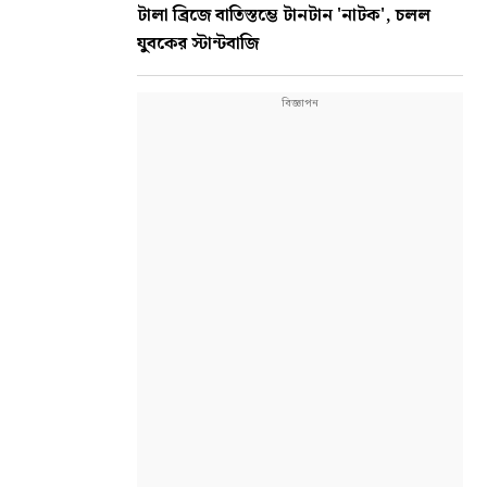
টালা ব্রিজে বাতিস্তম্ভে টানটান 'নাটক', চলল
যুবকের স্টান্টবাজি