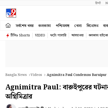
हिन्दी 
N
সর্বশেষ খবর
কলকাতা
পশ্চিমবঙ্গ
খেলা
বিনোদন
ব্য
টিভি৯ Shorts
VIDEO
ফটো গ্যালারি
আবহাওয়া
কলকাতা হাইকোর
Bangla News
Videos
Agnimitra Paul Condemns Baruipur I
Agnimitra Paul: বারুইপুরের ঘটনার তীব্
অগ্নিমিত্রার