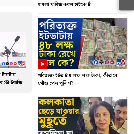
মামলা খারিজ করল হাইকোর্ট
ভে টানটান
পরিত্যক্ত ইটভাটায় লক্ষ লক্ষ টাকা, কীভাবে
 স্টান্টবাজি
খোঁজ পেল পুলিশ?