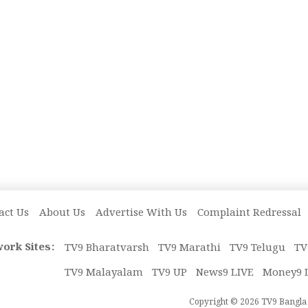
act Us
About Us
Advertise With Us
Complaint Redressal
ork Sites:
TV9 Bharatvarsh
TV9 Marathi
TV9 Telugu
TV
TV9 Malayalam
TV9 UP
News9 LIVE
Money9 
Copyright © 2026 TV9 Bangla. 