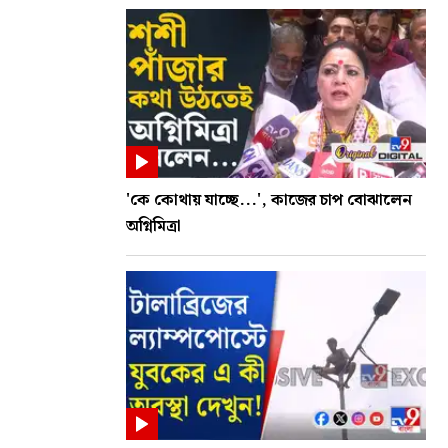
'কে কোথায় যাচ্ছে...', কাজের চাপ বোঝালেন
অগ্নিমিত্রা