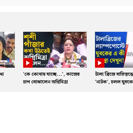
ধা
'কে কোথায় যাচ্ছে...', কাজের
টালা ব্রিজে বাতিস্তম্
া
চাপ বোঝালেন অগ্নিমিত্রা
'নাটক', চলল যুবকের