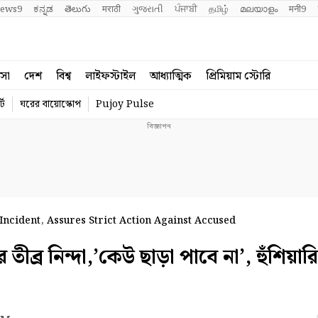
ews9
ಕನ್ನಡ
తెలుగు
मराठी
ગુજરાતી
ਪੰਜਾਬੀ
தமிழ்
മലയാളം
मनी9
বসা
দেশ
বিশ্ব
লাইফস্টাইল
আধ্যাত্মিক
প্রিমিয়াম স্টোরি
্ট
ঘরের বায়োস্কোপ
Pujoy Pulse
ncident, Assures Strict Action Against Accused
র নিন্দা,’কেউ ছাড়া পাবে না’, হুঁশিয়ারি