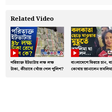
Related Video
পরিত্যক্ত ইটভাটায় লক্ষ লক্ষ
বাংলাদেশে ফিরতে চান, বা
টাকা, কীভাবে খোঁজ পেল পুলিশ?
কোথায় জানালেন তসলিম