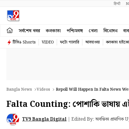
हिन्दी 
N
সর্বশেষ খবর
কলকাতা
পশ্চিমবঙ্গ
খেলা
বিনোদন
ব্য
টিভি৯ Shorts
VIDEO
ফটো গ্যালারি
আবহাওয়া
কলকাতা হাইকোর
Bangla News
Videos
Repoll Will Happen In Falta News We
Falta Counting: পোশাকি ভাষায় এটাকে
TV9 Bangla Digital
|
Edited By: অবন্তিকা প্রামাণিক
U