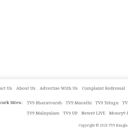
act Us
About Us
Advertise With Us
Complaint Redressal
ork Sites:
TV9 Bharatvarsh
TV9 Marathi
TV9 Telugu
TV
TV9 Malayalam
TV9 UP
News9 LIVE
Money9 
Copyright © 2026 TV9 Bangla. 