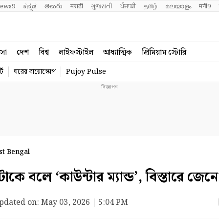
ews9
ಕನ್ನಡ
తెలుగు
मराठी
ગુજરાતી
ਪੰਜਾਬੀ
தமிழ்
മലയാളം
मनी9
বসা
দেশ
বিশ্ব
লাইফস্টাইল
আধ্যাত্মিক
প্রিমিয়াম স্টোরি
্ট
ঘরের বায়োস্কোপ
Pujoy Pulse
st Bengal
 বলে ‘কাউন্টার ম্যান্ড’, বিস্তারে জেনে
pdated on:
May 03, 2026 | 5:04 PM