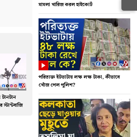
মামলা খারিজ করল হাইকোর্ট
পরিত্যক্ত ইটভাটায় লক্ষ লক্ষ টাকা, কীভাবে
খোঁজ পেল পুলিশ?
ভে টানটান
 স্টান্টবাজি