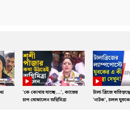
ধা
'কে কোথায় যাচ্ছে...', কাজের
টালা ব্রিজে বাতিস্তম্
া
চাপ বোঝালেন অগ্নিমিত্রা
'নাটক', চলল যুবকের