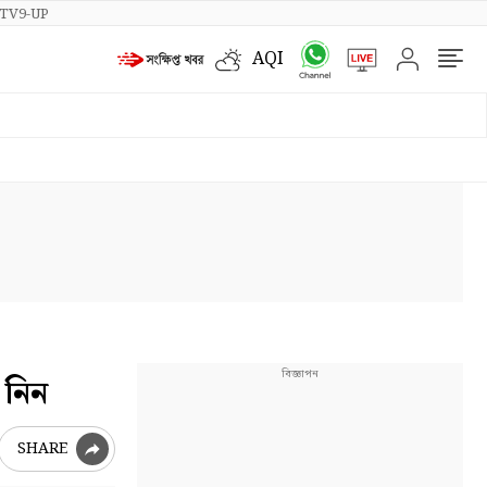
TV9-UP
AQI
 নিন
SHARE