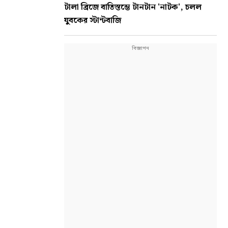
টালা ব্রিজে বাতিস্তম্ভে টানটান 'নাটক', চলল
যুবকের স্টান্টবাজি