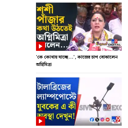
'কে কোথায় যাচ্ছে...', কাজের চাপ বোঝালেন
অগ্নিমিত্রা