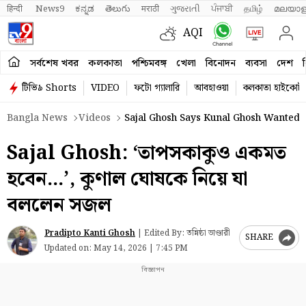
हिन्दी 
News9
ಕನ್ನಡ
తెలుగు
मराठी
ગુજરાતી
ਪੰਜਾਬੀ
தமிழ்
മലയാള
AQI
সর্বশেষ খবর
কলকাতা
পশ্চিমবঙ্গ
খেলা
বিনোদন
ব্যবসা
দেশ
ব
টিভি৯ Shorts
VIDEO
ফটো গ্যালারি
আবহাওয়া
কলকাতা হাইকোর্ট
Bangla News
Videos
Sajal Ghosh Says Kunal Ghosh Wanted 
Sajal Ghosh: ‘তাপসকাকুও একমত
হবেন…’, কুণাল ঘোষকে নিয়ে যা
বললেন সজল
Pradipto Kanti Ghosh
|
Edited By: তন্নিষ্ঠা ভাণ্ডারী
SHARE
Updated on:
May 14, 2026 | 7:45 PM