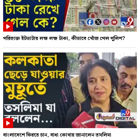
পরিত্যক্ত ইটভাটায় লক্ষ লক্ষ টাকা, কীভাবে খোঁজ পেল পুলিশ?
বাংলাদেশে ফিরতে চান, বাধা কোথায় জানালেন তসলিমা