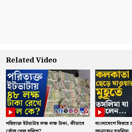
Related Video
পরিত্যক্ত ইটভাটায় লক্ষ লক্ষ টাকা, কীভাবে
বাংলাদেশে ফিরতে চ
খোঁজ পেল পুলিশ?
জানালেন তসলিমা