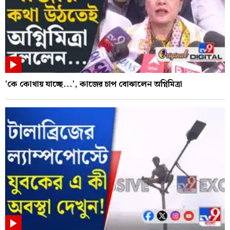
'কে কোথায় যাচ্ছে...', কাজের চাপ বোঝালেন অগ্নিমিত্রা