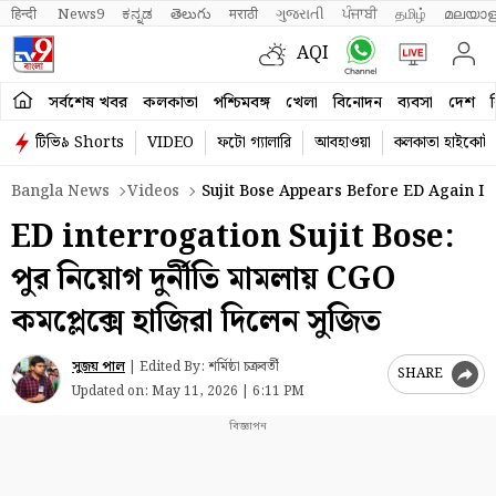
हिन्दी 
News9
ಕನ್ನಡ
తెలుగు
मराठी
ગુજરાતી
ਪੰਜਾਬੀ
தமிழ்
മലയാള
AQI
সর্বশেষ খবর
কলকাতা
পশ্চিমবঙ্গ
খেলা
বিনোদন
ব্যবসা
দেশ
ব
টিভি৯ Shorts
VIDEO
ফটো গ্যালারি
আবহাওয়া
কলকাতা হাইকোর্ট
Bangla News
Videos
Sujit Bose Appears Before ED Again I
ED interrogation Sujit Bose:
পুর নিয়োগ দুর্নীতি মামলায় CGO
কমপ্লেক্সে হাজিরা দিলেন সুজিত
সুজয় পাল
|
Edited By: শর্মিষ্ঠা চক্রবর্তী
SHARE
Updated on:
May 11, 2026 | 6:11 PM