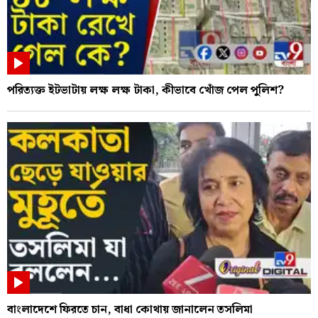
পরিত্যক্ত ইটভাটায় লক্ষ লক্ষ টাকা, কীভাবে খোঁজ পেল পুলিশ?
বাংলাদেশে ফিরতে চান, বাধা কোথায় জানালেন তসলিমা