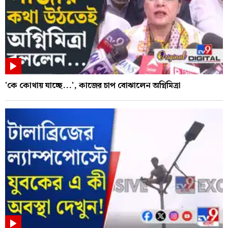
'কে কোথায় যাচ্ছে...', কাজের চাপ বোঝালেন অগ্নিমিত্রা