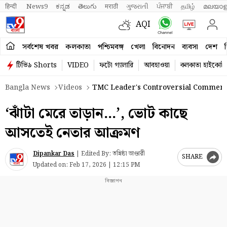
हिन्दी 
News9
ಕನ್ನಡ
తెలుగు
मराठी
ગુજરાતી
ਪੰਜਾਬੀ
தமிழ்
മലയാള
AQI
সর্বশেষ খবর
কলকাতা
পশ্চিমবঙ্গ
খেলা
বিনোদন
ব্যবসা
দেশ
ব
টিভি৯ Shorts
VIDEO
ফটো গ্যালারি
আবহাওয়া
কলকাতা হাইকোর্ট
Bangla News
Videos
TMC Leader's Controversial Comment 
‘ঝাঁটা মেরে তাড়ান…’, ভোট কাছে
আসতেই নেতার আক্রমণ
Dipankar Das
|
Edited By: তন্নিষ্ঠা ভাণ্ডারী
SHARE
Updated on:
Feb 17, 2026 | 12:15 PM