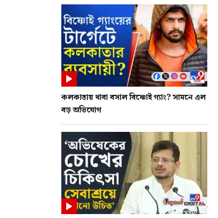
কলকাতায় থাবা বসাল বিষ্ণোই গ্যাং? সামনে এল
বড় অভিযোগ