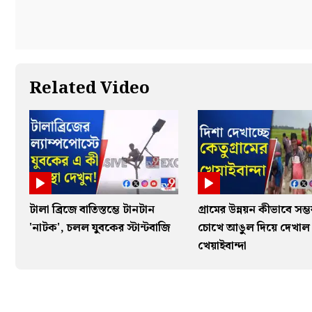
Related Video
টালা ব্রিজে বাতিস্তম্ভে টানটান
গ্রামের উন্নয়ন কীভাবে সম্
'নাটক', চলল যুবকের স্টান্টবাজি
চোখে আঙুল দিয়ে দেখাল
খেয়াইবান্দা