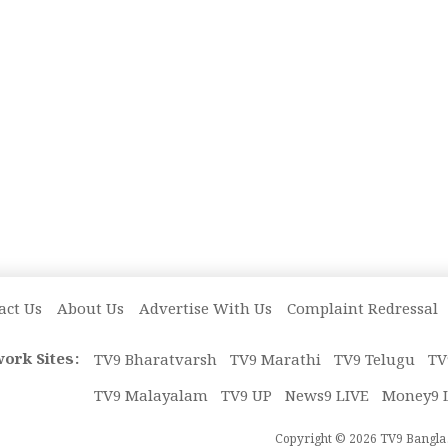
act Us
About Us
Advertise With Us
Complaint Redressal
ork Sites:
TV9 Bharatvarsh
TV9 Marathi
TV9 Telugu
TV
TV9 Malayalam
TV9 UP
News9 LIVE
Money9 
Copyright © 2026 TV9 Bangla. 