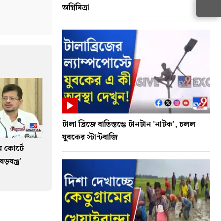
অগ্নিমিত্রা
টালা ব্রিজে বাতিস্তম্ভে টানটান 'নাটক', চলল
যুবকের স্টান্টবাজি
 কোর্টে
যন্ত্র'