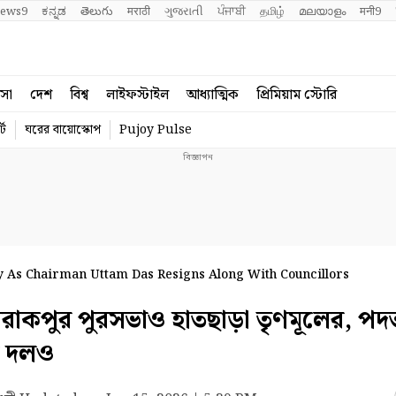
ews9
ಕನ್ನಡ
తెలుగు
मराठी
ગુજરાતી
ਪੰਜਾਬੀ
தமிழ்
മലയാളം
मनी9
বসা
দেশ
বিশ্ব
লাইফস্টাইল
আধ্যাত্মিক
প্রিমিয়াম স্টোরি
্ট
ঘরের বায়োস্কোপ
Pujoy Pulse
 As Chairman Uttam Das Resigns Along With Councillors
পুর পুরসভাও হাতছাড়া তৃণমূলের, পদত
েন দলও