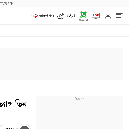
TV9-UP
AQI
্যাগ তিন