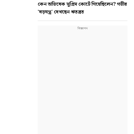
কেন অভিষেক সুপ্রিম কোর্টে গিয়েছিলেন? গভীর
'ষড়যন্ত্র' দেখছেন ঋতব্রত