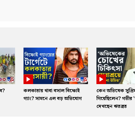
ভব?
কলকাতায় থাবা বসাল বিষ্ণোই
কেন অভিষেক সুপ্রিম
গ্যাং? সামনে এল বড় অভিযোগ
গিয়েছিলেন? গভীর 'ষড়
দেখছেন ঋতব্রত