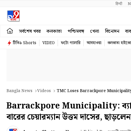
हिन्दी 
N
সর্বশেষ খবর
কলকাতা
পশ্চিমবঙ্গ
খেলা
বিনোদন
ব্য
টিভি৯ Shorts
VIDEO
ফটো গ্যালারি
আবহাওয়া
কলকাতা হাইকোর
Bangla News
Videos
TMC Loses Barrackpore Municipality
Barrackpore Municipality: ব্যারাক
বারের চেয়ারম্যান উত্তম দাসের, ছাড়ল