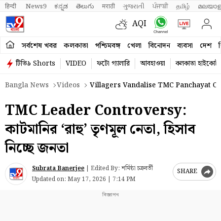
हिन्दी 
News9
ಕನ್ನಡ
తెలుగు
मराठी
ગુજરાતી
ਪੰਜਾਬੀ
தமிழ்
മലയാള
AQI
সর্বশেষ খবর
কলকাতা
পশ্চিমবঙ্গ
খেলা
বিনোদন
ব্যবসা
দেশ
ব
টিভি৯ Shorts
VIDEO
ফটো গ্যালারি
আবহাওয়া
কলকাতা হাইকোর্ট
Bangla News
Videos
Villagers Vandalise TMC Panchayat Ch
TMC Leader Controversy:
কাটমানির ‘রাহু’ তৃণমূল নেতা, হিসাব
নিচ্ছে জনতা
Subrata Banerjee
|
Edited By: শর্মিষ্ঠা চক্রবর্তী
SHARE
Updated on:
May 17, 2026 | 7:14 PM