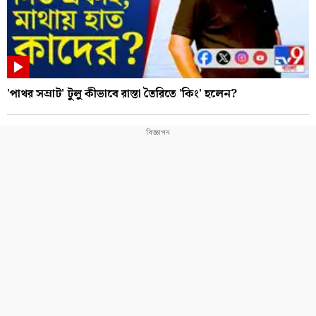
'পাথর সম্রাট' টুলু কীভাবে রাস্তা তৈরিতে 'কিং' হলেন?