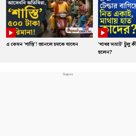
এ কেমন 'শাস্তি'! জানলে চমকে যাবেন
'পাথর সম্রাট' টুলু ক
হলেন?