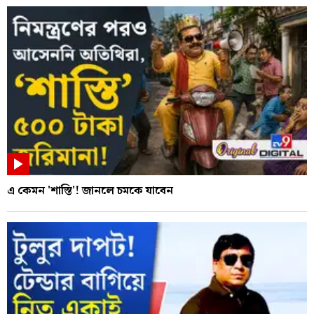
এ কেমন 'শাস্তি'! জানলে চমকে যাবেন