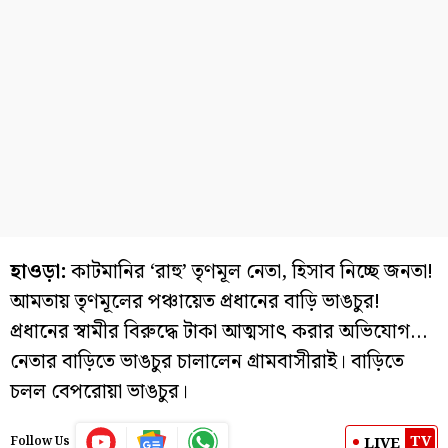
হাওড়া:
কাটমানির ‘রাহু’ তৃণমূল নেতা, হিসাব নিচ্ছে জনতা!
আমতায় তৃণমূলের পঞ্চায়েত প্রধানের বাড়ি ভাঙচুর!
প্রধানের স্বামীর বিরুদ্ধে টাকা আত্মসাৎ করার অভিযোগ…
নেতার বাড়িতে ভাঙচুর চালালেন গ্রামবাসীরাই। বাড়িতে
চলল বেপরোয়া ভাঙচুর।
TV
LIVE
Follow Us