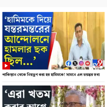
পাকিস্তান থেকে নিয়ন্ত্রণ করা হত হামিমকে! সামনে এল ভয়ঙ্কর তথ্য