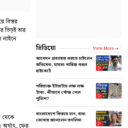
ে বিস্তর
ের ভিড়ই তার
ে লাইনে
ভিডিয়ো
View More
আবেদন প্রত্যাহার করতে চাইলেন
অভিষেক, মামলা খারিজ করল
হাইকোর্ট
পরিত্যক্ত ইটভাটায় লক্ষ লক্ষ
টাকা, কীভাবে খোঁজ পেল
পুলিশ?
বাংলাদেশে ফিরতে চান, বাধা
িল থেকে
কোথায় জানালেন তসলিমা
। অর্থাৎ, ফের