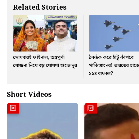
Related Stories
সোমবারই ফাইনাল, অন্নপূর্ণা
ঠকঠক করে হাঁটু কাঁপবে
যোজনা নিয়ে বড় ঘোষণা শুভেন্দুর
পাকিস্তানের! ভারতের হা
১১৪ রাফাল?
Short Videos