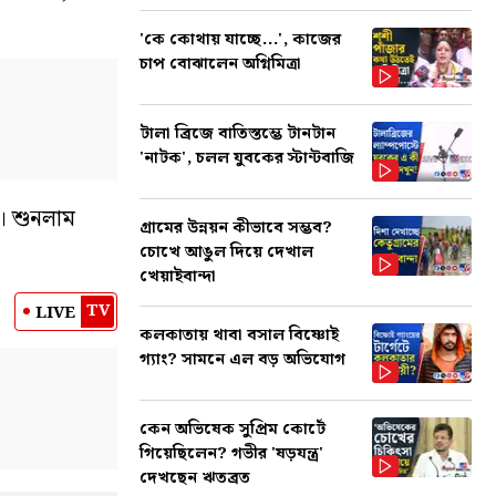
'কে কোথায় যাচ্ছে...', কাজের
চাপ বোঝালেন অগ্নিমিত্রা
টালা ব্রিজে বাতিস্তম্ভে টানটান
'নাটক', চলল যুবকের স্টান্টবাজি
। শুনলাম
গ্রামের উন্নয়ন কীভাবে সম্ভব?
চোখে আঙুল দিয়ে দেখাল
খেয়াইবান্দা
TV
LIVE
কলকাতায় থাবা বসাল বিষ্ণোই
গ্যাং? সামনে এল বড় অভিযোগ
কেন অভিষেক সুপ্রিম কোর্টে
গিয়েছিলেন? গভীর 'ষড়যন্ত্র'
দেখছেন ঋতব্রত