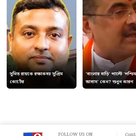
সুমিত রায়কে রক্ষাকবচ সুপ্রিম
'বাংলার বাড়ি' পাল্টে 'পশ্চিম
কোর্টের
আবাস' কেন? শুনুন কারণ
FOLLOW US ON
Cont