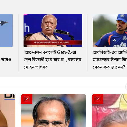
'আন্দোলন করলেই Gen-Z-রা
আরবিআই-এর অ্যাসিস্ট
তে আরও
দেশ বিরোধী হয়ে যায় না', বললেন
ম্যানেজার ঈশান কিষ
মোহন ভাগবত
বেতন কত জানেন?