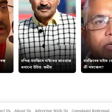
বঙ্গ
মন্দির-মসজিদে মাইকের আওয়াজ
মসজিদের মাইক জ
কমানো উচিত: অধীর
কী পদক্ষেপ?
act Us
About Us
Advertise With Us
Complaint Redressal