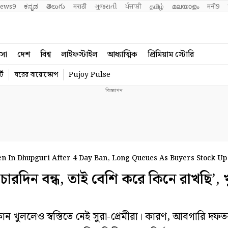
ews9
ಕನ್ನಡ
తెలుగు
मराठी
ગુજરાતી
ਪੰਜਾਬੀ
தமிழ்
മലയാളം
मनी9
বসা
দেশ
বিশ্ব
লাইফস্টাইল
আধ্যাত্মিক
প্রিমিয়াম স্টোরি
্ট
ঘরের বায়োস্কোপ
Pujoy Pulse
n In Dhupguri After 4 Day Ban, Long Queues As Buyers Stock Up
িন বন্ধ, তাই বেশি করে কিনে রাখছি’, খ
ললেও স্বস্তিতে নেই সুরা-প্রেমীরা। কারণ, আবগারি দফতর 