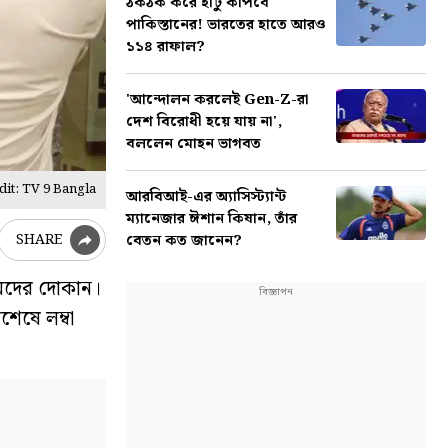
ঠকঠক করে হাঁটু কাঁপবে
পাকিস্তানের! ভারতের হাতে আরও
১১৪ রাফাল?
'আন্দোলন করলেই Gen-Z-রা
দেশ বিরোধী হয়ে যায় না',
বললেন মোহন ভাগবত
it: TV 9 Bangla
আরবিআই-এর অ্যাসিস্ট্যান্ট
ম্যানেজার ঈশান কিষান, তাঁর
বেতন কত জানেন?
SHARE
ল মদের দোকান।
শেষে লম্বা