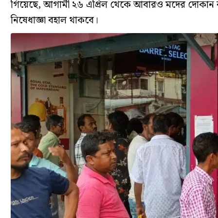
গিয়েছে, আগামী ২৬ এপ্রিল থেকে আবারও মদের দোকান বন্ধ হ
নিষেধাজ্ঞা বহাল থাকবে।