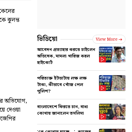
ইকেলের
ে ঝুলন্ত
ভিডিয়ো
View More
আবেদন প্রত্যাহার করতে চাইলেন
অভিষেক, মামলা খারিজ করল
হাইকোর্ট
পরিত্যক্ত ইটভাটায় লক্ষ লক্ষ
টাকা, কীভাবে খোঁজ পেল
পুলিশ?
েপির অভিযোগ,
বাংলাদেশে ফিরতে চান, বাধা
়ে দেওয়া
কোথায় জানালেন তসলিমা
বিজেপির