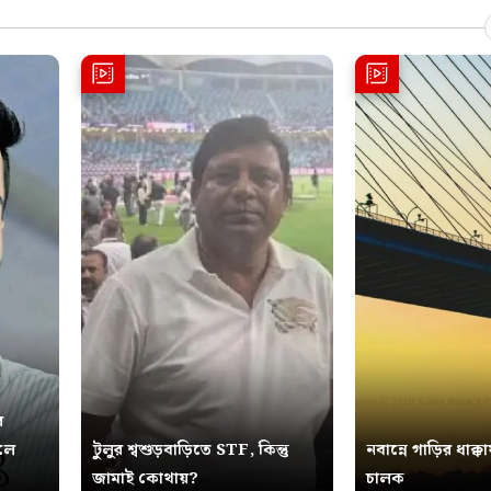
র
ুলে
টুলুর শ্বশুড়বাড়িতে STF, কিন্তু
নবান্নে গাড়ির ধাক্কা
জামাই কোথায়?
চালক