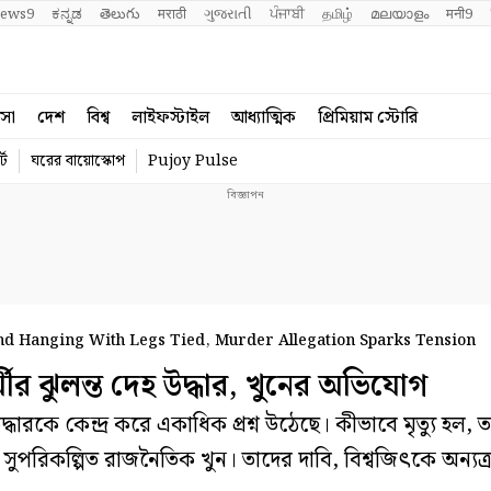
ews9
ಕನ್ನಡ
తెలుగు
मराठी
ગુજરાતી
ਪੰਜਾਬੀ
தமிழ்
മലയാളം
मनी9
বসা
দেশ
বিশ্ব
লাইফস্টাইল
আধ্যাত্মিক
প্রিমিয়াম স্টোরি
্ট
ঘরের বায়োস্কোপ
Pujoy Pulse
d Hanging With Legs Tied, Murder Allegation Sparks Tension
ীর ঝুলন্ত দেহ উদ্ধার, খুনের অভিযোগ
 কেন্দ্র করে একাধিক প্রশ্ন উঠেছে। কীভাবে মৃত্যু হল, তা 
সুপরিকল্পিত রাজনৈতিক খুন। তাদের দাবি, বিশ্বজিৎকে অন্যত্