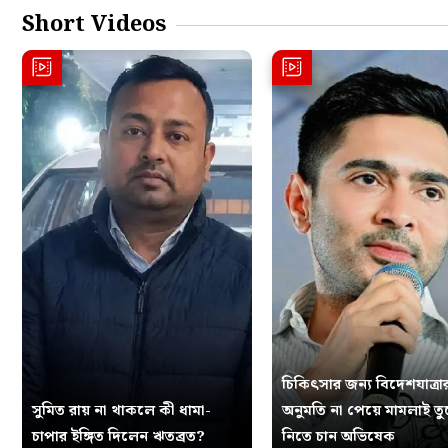
Short Videos
চিকিৎসার জন্য বিদেশযাত্রা
সুমিত রায় না থাকলে কী ধামা-
অনুমতি না পেয়ে মামলাই ত
চাপার ইঙ্গিত দিলেন ঋতব্রত?
নিতে চান অভিষেক