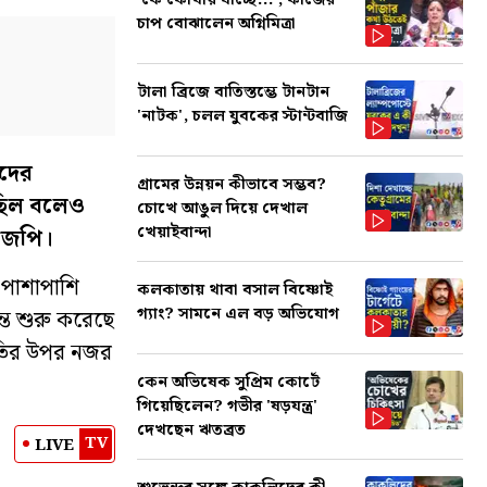
'কে কোথায় যাচ্ছে...', কাজের
চাপ বোঝালেন অগ্নিমিত্রা
টালা ব্রিজে বাতিস্তম্ভে টানটান
'নাটক', চলল যুবকের স্টান্টবাজি
ঁদের
গ্রামের উন্নয়ন কীভাবে সম্ভব?
েছিল বলেও
চোখে আঙুল দিয়ে দেখাল
খেয়াইবান্দা
জেপি।
 পাশাপাশি
কলকাতায় থাবা বসাল বিষ্ণোই
গ্যাং? সামনে এল বড় অভিযোগ
্ত শুরু করেছে
থিতির উপর নজর
কেন অভিষেক সুপ্রিম কোর্টে
গিয়েছিলেন? গভীর 'ষড়যন্ত্র'
দেখছেন ঋতব্রত
TV
LIVE