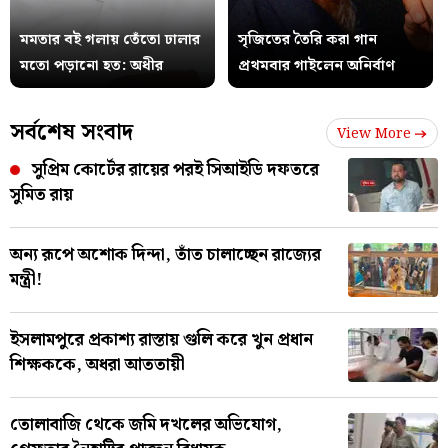
মমতার বই গলায় তেঁতো ঢালার
সৃজিতের তৈরি করা গান
মতো পড়ানো হত: অধীর
প্রথমবার গাইলেন অনির্বাণ
সর্বশেষ সংবাদ
View More
সুপ্রিম কোর্টের রায়ের পরই সিআইডি দফতরে
সুমিত রায়
অন্য রূপে অশোক দিন্দা, তাঁত চালাচ্ছেন রাজ্যের
মন্ত্রী!
ইসলামপুরে প্রকাশ্য রাস্তায় গুলি করে খুন প্রধান
শিক্ষককে, অধরা আততায়ী
তোলাবাজি থেকে জমি দখলের অভিযোগ,