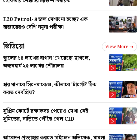
গ্রেফতার নৈহাটির প্রাক্তন বিধায়ক
E20 Petrol-এ জল মেশানো হচ্ছে? এক
হাজারেরও বেশি নমুনা পরীক্ষা
ভিডিয়ো
View More
স্কুলের ১৪ লাখের বাগান 'খেয়েছে' ছাগলে,
অব্যবহার্য ২৫ লাখের শৌচালয়
হার মানাবে সিনেমাকেও, কীভাবে 'টার্গেট' ঠিক
করত দেবপ্রিয়?
সুপ্রিম কোর্টে রক্ষাকবচ পেয়েও দেখা নেই
সুমিতের, বাড়িতে পৌঁছে গেল CID
আবেদন প্রত্যাহার করতে চাইলেন অভিষেক, মামলা