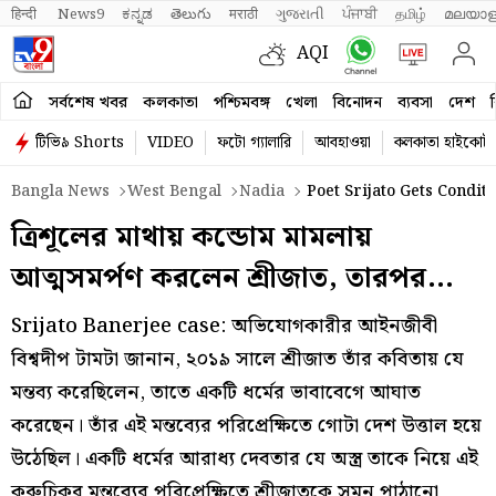
हिन्दी 
News9
ಕನ್ನಡ
తెలుగు
मराठी
ગુજરાતી
ਪੰਜਾਬੀ
தமிழ்
മലയാള
AQI
সর্বশেষ খবর
কলকাতা
পশ্চিমবঙ্গ
খেলা
বিনোদন
ব্যবসা
দেশ
ব
টিভি৯ Shorts
VIDEO
ফটো গ্যালারি
আবহাওয়া
কলকাতা হাইকোর্ট
Bangla News
West Bengal
Nadia
Poet Srijato Gets Conditi
ত্রিশূলের মাথায় কন্ডোম মামলায়
আত্মসমর্পণ করলেন শ্রীজাত, তারপর…
Srijato Banerjee case: অভিযোগকারীর আইনজীবী
বিশ্বদীপ টামটা জানান, ২০১৯ সালে শ্রীজাত তাঁর কবিতায় যে
মন্তব্য করেছিলেন, তাতে একটি ধর্মের ভাবাবেগে আঘাত
করেছেন। তাঁর এই মন্তব্যের পরিপ্রেক্ষিতে গোটা দেশ উত্তাল হয়ে
উঠেছিল। একটি ধর্মের আরাধ্য দেবতার যে অস্ত্র তাকে নিয়ে এই
কুরুচিকর মন্তব্যের পরিপ্রেক্ষিতে শ্রীজাতকে সমন পাঠানো