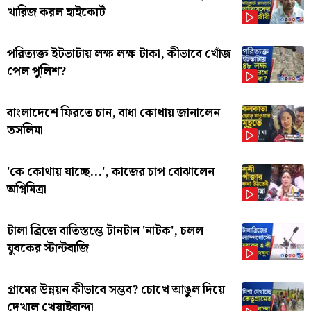
খারিজ করল হাইকোর্ট
পরিত্যক্ত ইটভাটায় লক্ষ লক্ষ টাকা, কীভাবে খোঁজ
পেল পুলিশ?
বাংলাদেশে ফিরতে চান, বাধা কোথায় জানালেন
তসলিমা
'কে কোথায় যাচ্ছে...', কাজের চাপ বোঝালেন
অগ্নিমিত্রা
টালা ব্রিজে বাতিস্তম্ভে টানটান 'নাটক', চলল
যুবকের স্টান্টবাজি
গ্রামের উন্নয়ন কীভাবে সম্ভব? চোখে আঙুল দিয়ে
দেখাল খেয়াইবান্দা