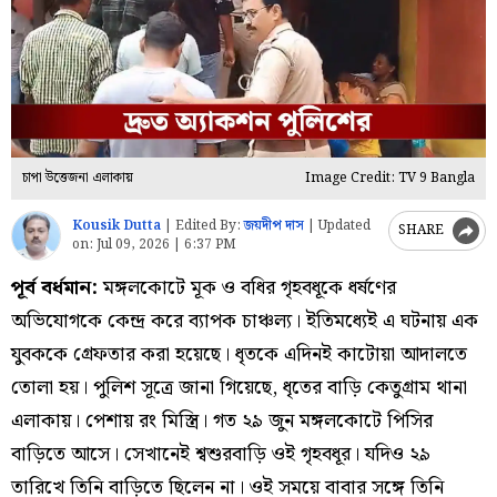
চাপা উত্তেজনা এলাকায়
Image Credit: TV 9 Bangla
Kousik Dutta
|
Edited By:
জয়দীপ দাস
|
Updated
SHARE
on:
Jul 09, 2026 | 6:37 PM
পূর্ব বর্ধমান:
মঙ্গলকোটে মূক ও বধির গৃহবধূকে ধর্ষণের
অভিযোগকে কেন্দ্র করে ব্যাপক চাঞ্চল্য। ইতিমধ্যেই এ ঘটনায় এক
যুবককে গ্রেফতার করা হয়েছে। ধৃতকে এদিনই কাটোয়া আদালতে
তোলা হয়। পুলিশ সূত্রে জানা গিয়েছে, ধৃতের বাড়ি কেতুগ্রাম থানা
এলাকায়। পেশায় রং মিস্ত্রি। গত ২৯ জুন মঙ্গলকোটে পিসির
বাড়িতে আসে। সেখানেই শ্বশুরবাড়ি ওই গৃহবধূর। যদিও ২৯
তারিখে তিনি বাড়িতে ছিলেন না। ওই সময়ে বাবার সঙ্গে তিনি