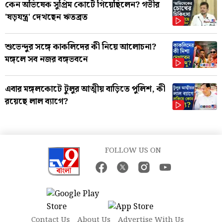
কেন অভিষেক সুপ্রিম কোর্টে গিয়েছিলেন? গভীর
'ষড়যন্ত্র' দেখছেন ঋতব্রত
শুভেন্দুর সঙ্গে কাকলিদের কী নিয়ে আলোচনা?
মঙ্গলে সব নজর বঙ্গভবনে
এবার মঙ্গলকোটে টুলুর আত্মীয় বাড়িতে পুলিশ, কী
রয়েছে লাল ব্যাগে?
FOLLOW US ON
Contact Us
About Us
Advertise With Us