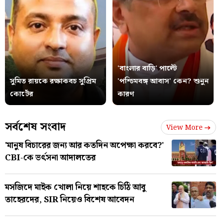
'বাংলার বাড়ি' পাল্টে
সুমিত রায়কে রক্ষাকবচ সুপ্রিম
'পশ্চিমবঙ্গ আবাস' কেন? শুনুন
কোর্টের
কারণ
সর্বশেষ সংবাদ
View More
'মানুষ বিচারের জন্য আর কতদিন অপেক্ষা করবে?'
CBI-কে ভর্ৎসনা আদালতের
মসজিদে মাইক খোলা নিয়ে শাহকে চিঠি আবু
তাহেরদের, SIR নিয়েও বিশেষ আবেদন