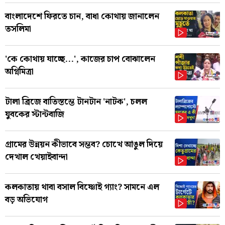
বাংলাদেশে ফিরতে চান, বাধা কোথায় জানালেন
তসলিমা
'কে কোথায় যাচ্ছে...', কাজের চাপ বোঝালেন
অগ্নিমিত্রা
টালা ব্রিজে বাতিস্তম্ভে টানটান 'নাটক', চলল
যুবকের স্টান্টবাজি
গ্রামের উন্নয়ন কীভাবে সম্ভব? চোখে আঙুল দিয়ে
দেখাল খেয়াইবান্দা
কলকাতায় থাবা বসাল বিষ্ণোই গ্যাং? সামনে এল
বড় অভিযোগ