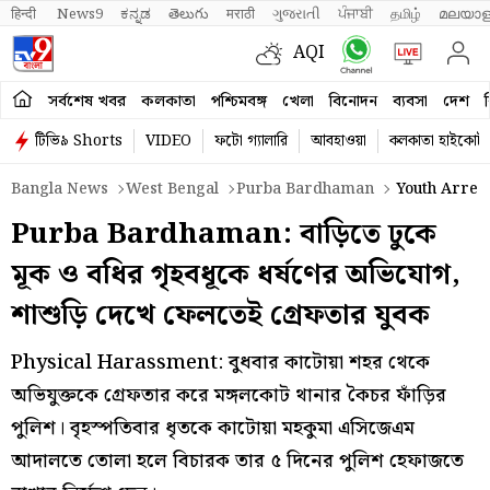
हिन्दी 
News9
ಕನ್ನಡ
తెలుగు
मराठी
ગુજરાતી
ਪੰਜਾਬੀ
தமிழ்
മലയാള
AQI
সর্বশেষ খবর
কলকাতা
পশ্চিমবঙ্গ
খেলা
বিনোদন
ব্যবসা
দেশ
ব
টিভি৯ Shorts
VIDEO
ফটো গ্যালারি
আবহাওয়া
কলকাতা হাইকোর্ট
Bangla News
West Bengal
Purba Bardhaman
Youth Arrest
Purba Bardhaman: বাড়িতে ঢুকে
মূক ও বধির গৃহবধূকে ধর্ষণের অভিযোগ,
শাশুড়ি দেখে ফেলতেই গ্রেফতার যুবক
Physical Harassment: বুধবার কাটোয়া শহর থেকে
অভিযুক্তকে গ্রেফতার করে মঙ্গলকোট থানার কৈচর ফাঁড়ির
পুলিশ। বৃহস্পতিবার ধৃতকে কাটোয়া মহকুমা এসিজেএম
আদালতে তোলা হলে বিচারক তার ৫ দিনের পুলিশ হেফাজতে