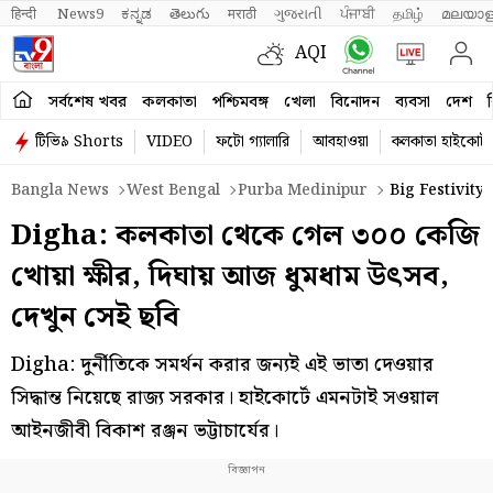
हिन्दी 
News9
ಕನ್ನಡ
తెలుగు
मराठी
ગુજરાતી
ਪੰਜਾਬੀ
தமிழ்
മലയാള
AQI
সর্বশেষ খবর
কলকাতা
পশ্চিমবঙ্গ
খেলা
বিনোদন
ব্যবসা
দেশ
ব
টিভি৯ Shorts
VIDEO
ফটো গ্যালারি
আবহাওয়া
কলকাতা হাইকোর্ট
Bangla News
West Bengal
Purba Medinipur
Big Festivity
Digha: কলকাতা থেকে গেল ৩০০ কেজি
খোয়া ক্ষীর, দিঘায় আজ ধুমধাম উৎসব,
দেখুন সেই ছবি
Digha: দুর্নীতিকে সমর্থন করার জন্যই এই ভাতা দেওয়ার
সিদ্ধান্ত নিয়েছে রাজ্য সরকার। হাইকোর্টে এমনটাই সওয়াল
আইনজীবী বিকাশ রঞ্জন ভট্টাচার্যের।