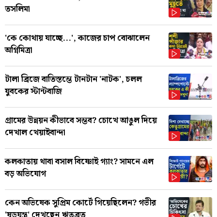
তসলিমা
'কে কোথায় যাচ্ছে...', কাজের চাপ বোঝালেন
অগ্নিমিত্রা
টালা ব্রিজে বাতিস্তম্ভে টানটান 'নাটক', চলল
যুবকের স্টান্টবাজি
গ্রামের উন্নয়ন কীভাবে সম্ভব? চোখে আঙুল দিয়ে
দেখাল খেয়াইবান্দা
কলকাতায় থাবা বসাল বিষ্ণোই গ্যাং? সামনে এল
বড় অভিযোগ
কেন অভিষেক সুপ্রিম কোর্টে গিয়েছিলেন? গভীর
'ষড়যন্ত্র' দেখছেন ঋতব্রত