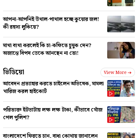
আপনা-আপনিই উথাল-পাথাল হচ্ছে কুয়োর জল!
কী রহস্য লুকিয়ে?
মাথা ব্যথা করলেই কি চা-কফিতে চুমুক দেন?
অজান্তে বিপদ ডেকে আনছেন না তো!
ভিডিয়ো
View More
আবেদন প্রত্যাহার করতে চাইলেন অভিষেক, মামলা
খারিজ করল হাইকোর্ট
পরিত্যক্ত ইটভাটায় লক্ষ লক্ষ টাকা, কীভাবে খোঁজ
পেল পুলিশ?
বাংলাদেশে ফিরতে চান, বাধা কোথায় জানালেন