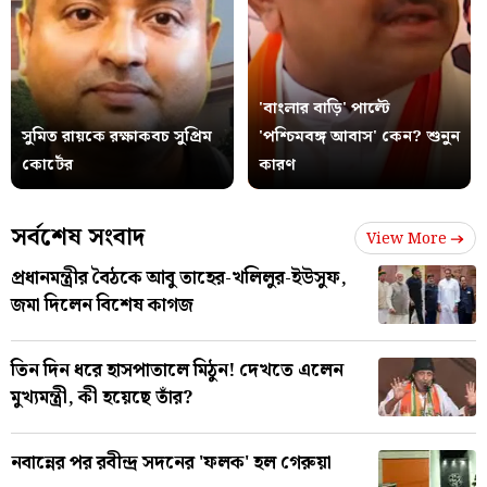
'বাংলার বাড়ি' পাল্টে
সুমিত রায়কে রক্ষাকবচ সুপ্রিম
'পশ্চিমবঙ্গ আবাস' কেন? শুনুন
কোর্টের
কারণ
সর্বশেষ সংবাদ
View More
প্রধানমন্ত্রীর বৈঠকে আবু তাহের-খলিলুর-ইউসুফ,
জমা দিলেন বিশেষ কাগজ
তিন দিন ধরে হাসপাতালে মিঠুন! দেখতে এলেন
মুখ্যমন্ত্রী, কী হয়েছে তাঁর?
নবান্নের পর রবীন্দ্র সদনের 'ফলক' হল গেরুয়া