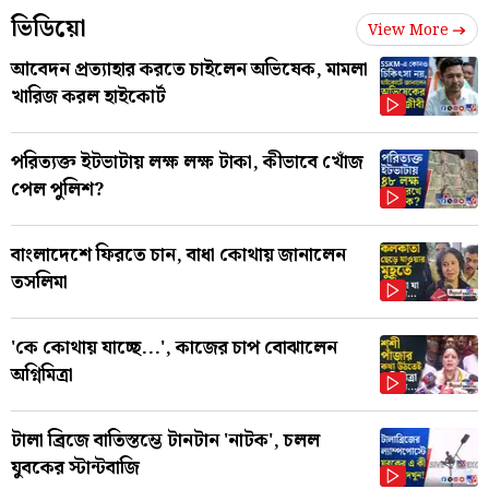
ভিডিয়ো
View More
আবেদন প্রত্যাহার করতে চাইলেন অভিষেক, মামলা
খারিজ করল হাইকোর্ট
পরিত্যক্ত ইটভাটায় লক্ষ লক্ষ টাকা, কীভাবে খোঁজ
পেল পুলিশ?
বাংলাদেশে ফিরতে চান, বাধা কোথায় জানালেন
তসলিমা
'কে কোথায় যাচ্ছে...', কাজের চাপ বোঝালেন
অগ্নিমিত্রা
টালা ব্রিজে বাতিস্তম্ভে টানটান 'নাটক', চলল
যুবকের স্টান্টবাজি