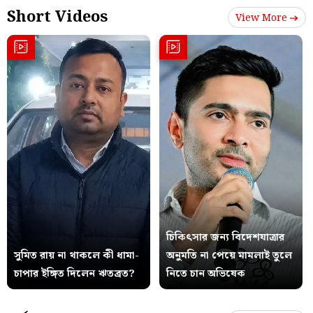
Short Videos
View More
চিকিৎসার জন্য বিদেশযাত্রার
সুমিত রায় না থাকলে কী ধামা-
অনুমতি না পেয়ে মামলাই তুলে
চাপার ইঙ্গিত দিলেন ঋতব্রত?
নিতে চান অভিষেক