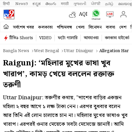
हिन्दी 
News9
ಕನ್ನಡ
తెలుగు
मराठी
ગુજરાતી
ਪੰਜਾਬੀ
தமிழ்
മലയാള
AQI
সর্বশেষ খবর
কলকাতা
পশ্চিমবঙ্গ
খেলা
বিনোদন
ব্যবসা
দেশ
ব
টিভি৯ Shorts
VIDEO
ফটো গ্যালারি
আবহাওয়া
কলকাতা হাইকোর্ট
Bangla News
West Bengal
Uttar Dinajpur
Allegation Harr
Raigunj: ‘মহিলার মুখের ভাষা খুব
খারাপ’, কামড় খেয়ে বললেন রক্তাক্ত
তরুণী
Uttar Dinajpur: তরুণীর কথায়, "পাশের বাড়ির একজন
মহিলা ২ বছর আগে ১ লক্ষ টাকা নেন। এরপর বুধবার বলেন
আর তিনি এই লোন চালাতে চান না। মহিলার মুখের ভাষাও খুব
খারাপ। এরপরই ওনার মেয়েকে সবটা মেসেজে জানাই। আমি