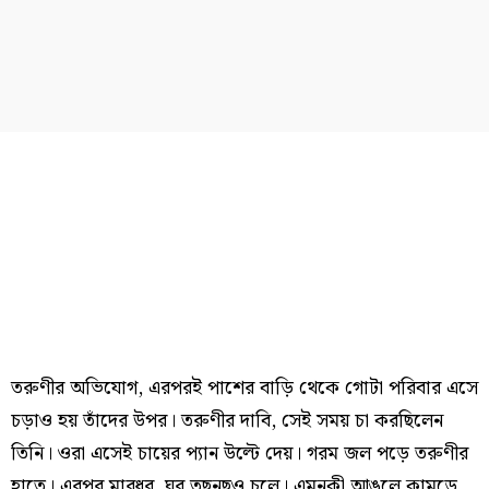
তরুণীর অভিযোগ, এরপরই পাশের বাড়ি থেকে গোটা পরিবার এসে
চড়াও হয় তাঁদের উপর। তরুণীর দাবি, সেই সময় চা করছিলেন
তিনি। ওরা এসেই চায়ের প্যান উল্টে দেয়। গরম জল পড়ে তরুণীর
হাতে। এরপর মারধর, ঘর তছনছও চলে। এমনকী আঙুলে কামড়ে