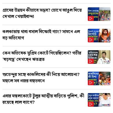
গ্রামের উন্নয়ন কীভাবে সম্ভব? চোখে আঙুল দিয়ে
দেখাল খেয়াইবান্দা
কলকাতায় থাবা বসাল বিষ্ণোই গ্যাং? সামনে এল
বড় অভিযোগ
কেন অভিষেক সুপ্রিম কোর্টে গিয়েছিলেন? গভীর
'ষড়যন্ত্র' দেখছেন ঋতব্রত
শুভেন্দুর সঙ্গে কাকলিদের কী নিয়ে আলোচনা?
মঙ্গলে সব নজর বঙ্গভবনে
এবার মঙ্গলকোটে টুলুর আত্মীয় বাড়িতে পুলিশ, কী
রয়েছে লাল ব্যাগে?