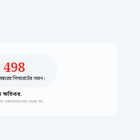
498
বছরের সিগারেটের সমান।
ন ক্ষতিকর.
াগত এক্সপোজার ধরে নেওয়া হয়।