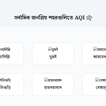
সর্বাধিক জনপ্রিয় শহরগুলিতে AQI
াদিল্লি
মুম্বই
আহমেদ
লিগুড়ি
হায়দরাবাদ
বেঙ্গাল