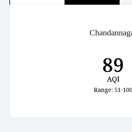
Chandannag
89
AQI
Range: 51-10