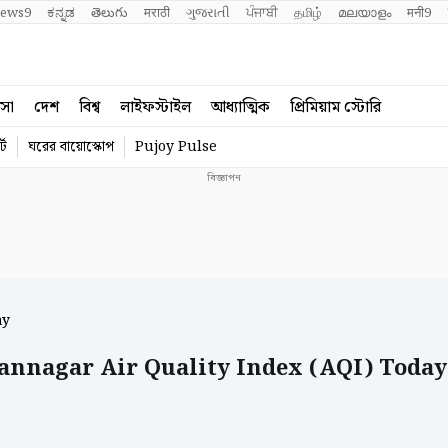
ews9
ಕನ್ನಡ
తెలుగు
मराठी
ગુજરાતી
ਪੰਜਾਬੀ
தமிழ்
മലയാളം
मनी9
বসা
দেশ
বিশ্ব
লাইফস্টাইল
আধ্যাত্মিক
প্রিমিয়াম স্টোরি
্ট
ঘরের বায়োস্কোপ
Pujoy Pulse
ay
ndannagar Air Quality Index (AQI) Today