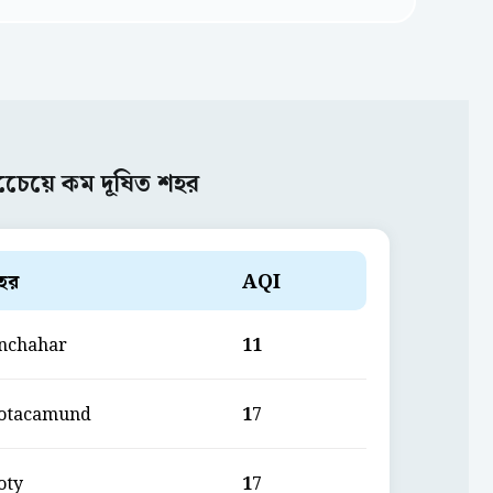
চেেয়ে কম দূষিত শহর
হর
AQI
nchahar
11
otacamund
17
oty
17