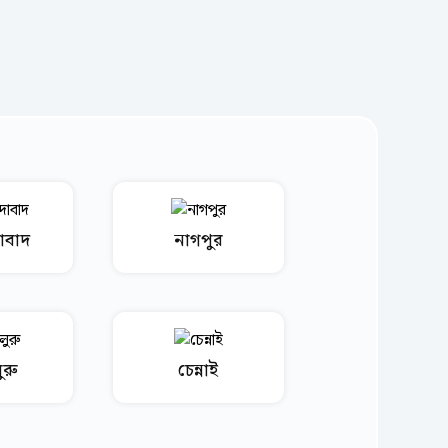
াবাদ
নাগপুর
ুরু
চেন্নাই