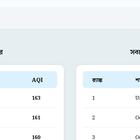
র
সব
AQI
ব়্যাঙ্ক
শ
163
1
U
161
2
O
160
3
O