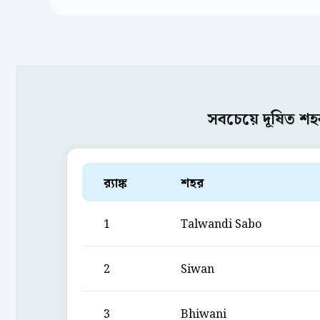
সবচেয়ে দূষিত শহ
ব়্যাঙ্ক
শহর
1
Talwandi Sabo
2
Siwan
3
Bhiwani