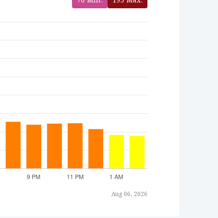
76
Min.
195
Max.
Aug 06, 2026