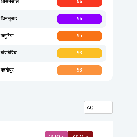
आसनसोल
96
चिनसुराह
96
जमुरिया
95
बांसबेरिया
93
महदीपुर
93