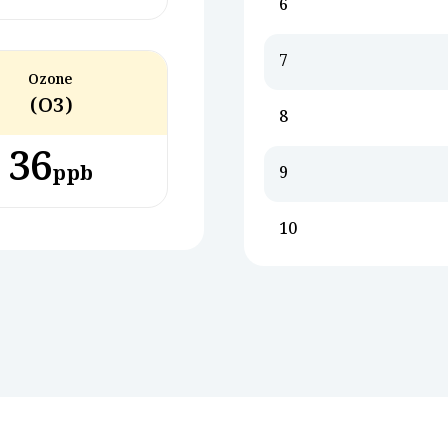
6
7
Ozone
(O3)
8
36
ppb
9
10