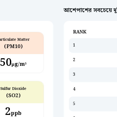
আশেপাশের সবচেয়ে দূষ
RANK
articulate Matter
1
(PM10)
50
2
µg/m³
3
Sulfur Dioxide
4
(SO2)
5
2
ppb