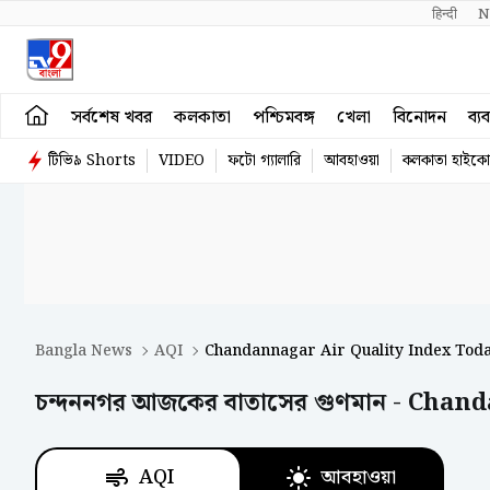
हिन्दी 
N
সর্বশেষ খবর
কলকাতা
পশ্চিমবঙ্গ
খেলা
বিনোদন
ব্য
টিভি৯ Shorts
VIDEO
ফটো গ্যালারি
আবহাওয়া
কলকাতা হাইকোর
Bangla News
AQI
Chandannagar Air Quality Index Tod
চন্দননগর আজকের বাতাসের গুণমান - Cha
AQI
আবহাওয়া