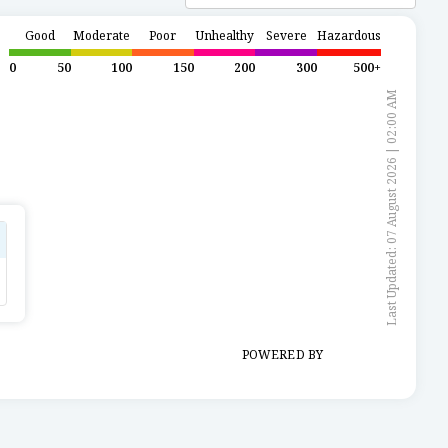
Good
Moderate
Poor
Unhealthy
Severe
Hazardous
0
50
100
150
200
300
500+
Last Updated: 07 August 2026 | 02:00 AM
POWERED BY