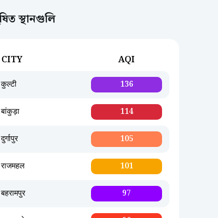
িত স্থানগুলি
CITY
AQI
कुल्टी
136
बांकुड़ा
114
दुर्गापुर
105
राजमहल
101
बहरामपुर
97