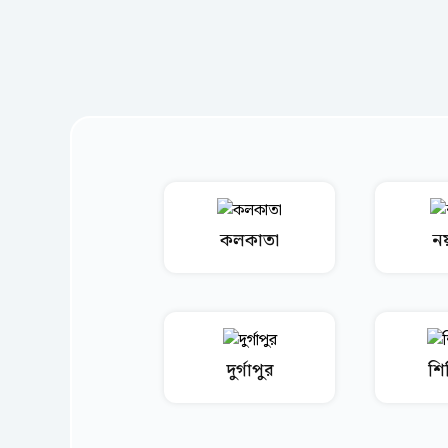
কলকাতা
নয়
দুর্গাপুর
শি