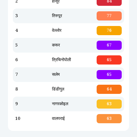
2
होसुर
84
3
तिरुपूर
77
4
वेल्लोर
76
5
करूर
67
6
त्रिचिनोपोली
65
7
सलेम
65
8
डिंडीगुल
64
9
नागरकोइल
63
10
वालपराई
63