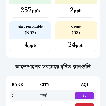
257
2
ppb
ppb
Nitrogen Dioxide
Ozone
(NO2)
(O3)
4
34
ppb
ppb
আশেপাশের সবচেয়ে দূষিত স্থানগুলি
RANK
CITY
AQI
1
चेन्नई
86