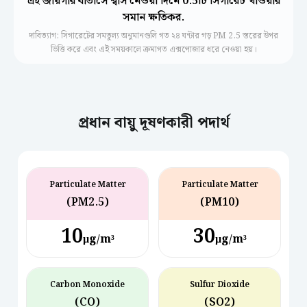
এই জায়গার বাতাসে শ্বাস নেওয়া দিনে 0.5টি সিগারেট খাওয়ার
সমান ক্ষতিকর.
দাবিত্যাগ: সিগারেটের সমতুল্য অনুমানগুলি গত ২৪ ঘন্টার গড় PM 2.5 স্তরের উপর
ভিত্তি করে এবং এই সময়কালে ক্রমাগত এক্সপোজার ধরে নেওয়া হয়।
প্রধান বায়ু দূষণকারী পদার্থ
Particulate Matter
Particulate Matter
(PM2.5)
(PM10)
10
30
µg/m³
µg/m³
Carbon Monoxide
Sulfur Dioxide
(CO)
(SO2)