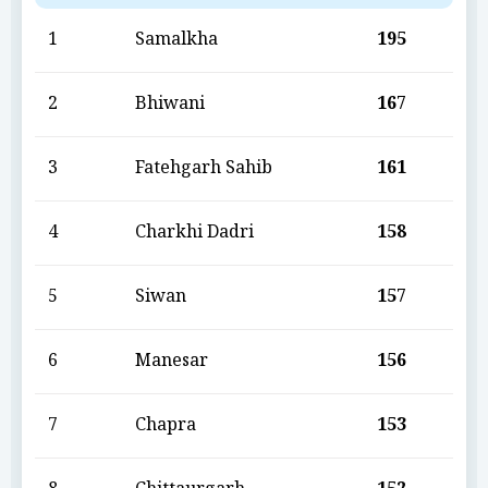
1
Samalkha
195
2
Bhiwani
167
3
Fatehgarh Sahib
161
4
Charkhi Dadri
158
5
Siwan
157
6
Manesar
156
7
Chapra
153