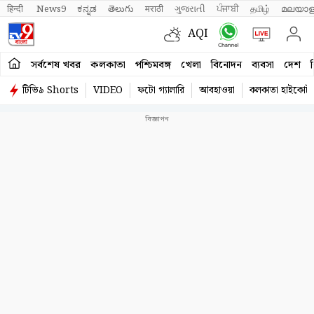
हिन्दी 
News9
ಕನ್ನಡ
తెలుగు
मराठी
ગુજરાતી
ਪੰਜਾਬੀ
தமிழ்
മലയാള
AQI
সর্বশেষ খবর
কলকাতা
পশ্চিমবঙ্গ
খেলা
বিনোদন
ব্যবসা
দেশ
ব
টিভি৯ Shorts
VIDEO
ফটো গ্যালারি
আবহাওয়া
কলকাতা হাইকোর্ট