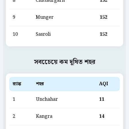
8
Chittaurgarh
152
9
Munger
152
10
Sasroli
152
সবচেেয়ে কম দূষিত শহর
ব়্যাঙ্ক
শহর
AQI
1
Unchahar
11
2
Kangra
14