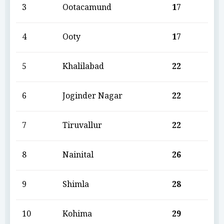
3
Ootacamund
17
4
Ooty
17
5
Khalilabad
22
6
Joginder Nagar
22
7
Tiruvallur
22
8
Nainital
26
9
Shimla
28
10
Kohima
29