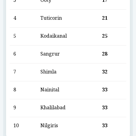
3
Ooty
17
4
Tuticorin
21
5
Kodaikanal
25
6
Sangrur
28
7
Shimla
32
8
Nainital
33
9
Khalilabad
33
10
Nilgiris
33