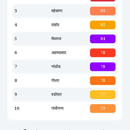
3
महेसाणा
93
4
दाहोद
92
5
मेघराज
84
6
अहमदाबाद
78
7
नांडोड
78
8
गोधरा
78
9
वडोदरा
77
10
गांधीनगर
73