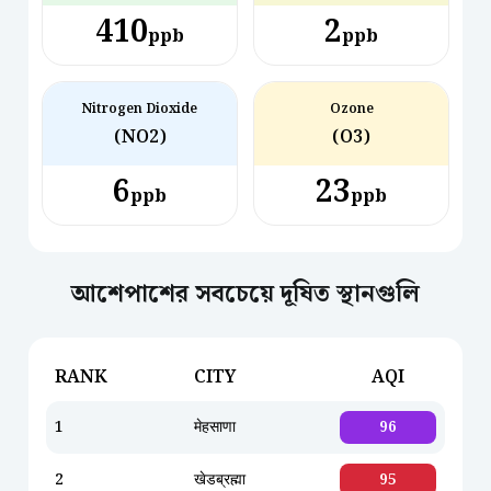
410
2
ppb
ppb
Nitrogen Dioxide
Ozone
(NO2)
(O3)
6
23
ppb
ppb
আশেপাশের সবচেয়ে দূষিত স্থানগুলি
RANK
CITY
AQI
1
मेहसाणा
96
2
खेडब्रह्मा
95