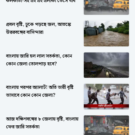
কলকাতা-সহ এই এই এলাকা ভেসে যাব
প্রবল বৃষ্টি, ঢুকে পড়ছে জল, আতঙ্কে
উত্তরবঙ্গের বাসিন্দারা
বাংলায় জারি হল লাল সতর্কতা, কোন
কোন জেলা তোলপাড় হবে?
বাংলায় পরপর অ্যালার্ট! অতি ভারী বৃষ্টি
ভাসাবে কোন কোন জেলা?
আজ দক্ষিণবঙ্গের ৮ জেলায় বৃষ্টি, বাংলায়
ফের জারি সতর্কতা