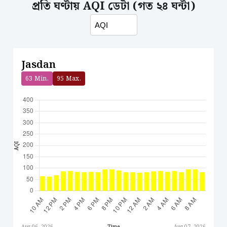
প্রতি ঘণ্টায় AQI ডেটা (গত ২৪ ঘন্টা)
Jasdan
63
Min.
95
Max.
AQI