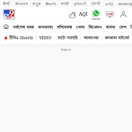
हिन्दी 
News9
ಕನ್ನಡ
తెలుగు
मराठी
ગુજરાતી
ਪੰਜਾਬੀ
தமிழ்
മലയാള
AQI
সর্বশেষ খবর
কলকাতা
পশ্চিমবঙ্গ
খেলা
বিনোদন
ব্যবসা
দেশ
ব
টিভি৯ Shorts
VIDEO
ফটো গ্যালারি
আবহাওয়া
কলকাতা হাইকোর্ট