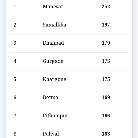
1
Manesar
252
2
Samalkha
197
3
Dhanbad
179
4
Gurgaon
175
5
Khargone
175
6
Betma
169
7
Pithampur
166
8
Palwal
163