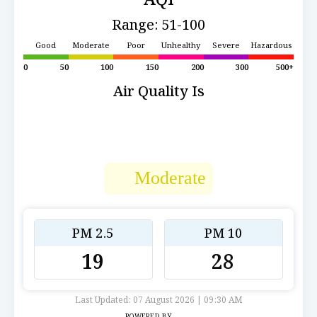
Range: 51-100
Good
Moderate
Poor
Unhealthy
Severe
Hazardous
0
50
100
150
200
300
500+
Air Quality Is
Moderate
PM 2.5
PM 10
19
28
Last Updated: 07 August 2026 | 09:30 AM