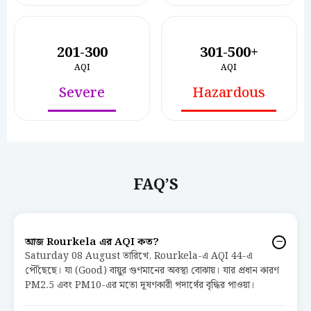
201-300
301-500+
AQI
AQI
Severe
Hazardous
FAQ’S
আজ Rourkela এর AQI কত?
Saturday 08 August তারিখে, Rourkela-এ AQI 44-এ
পৌঁছেছে। যা (Good) বায়ুর গুণমানের অবস্থা বোঝায়। যার প্রধান কারণ
PM2.5 এবং PM10-এর মতো দূষণকারী পদার্থের বৃদ্ধির পাওয়া।