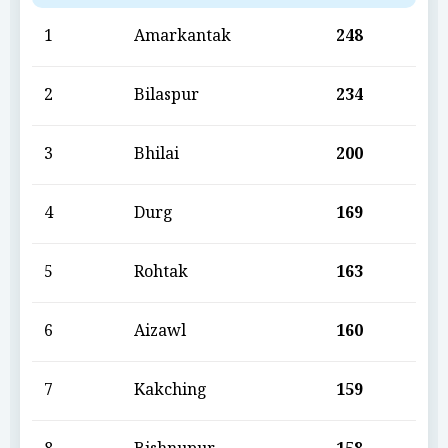
1
Amarkantak
248
2
Bilaspur
234
3
Bhilai
200
4
Durg
169
5
Rohtak
163
6
Aizawl
160
7
Kakching
159