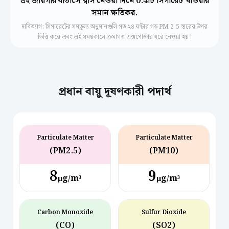
এই জায়গার বাতাসে শ্বাস নেওয়া দিনে 0.4টি সিগারেট খাওয়ার
সমান ক্ষতিকর.
দাবিত্যাগ: সিগারেটের সমতুল্য অনুমানগুলি গত ২৪ ঘন্টার গড় PM 2.5 স্তরের উপর
ভিত্তি করে এবং এই সময়কালে ক্রমাগত এক্সপোজার ধরে নেওয়া হয়।
প্রধান বায়ু দূষণকারী পদার্থ
Particulate Matter
Particulate Matter
(PM2.5)
(PM10)
8
9
µg/m³
µg/m³
Carbon Monoxide
Sulfur Dioxide
(CO)
(SO2)