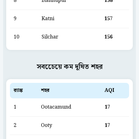
8
Bishnupur
158
9
Katni
157
10
Silchar
156
সবচেেয়ে কম দূষিত শহর
ব়্যাঙ্ক
শহর
AQI
1
Ootacamund
17
2
Ooty
17