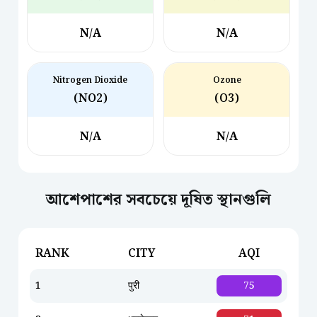
N/A
N/A
Nitrogen Dioxide
Ozone
(NO2)
(O3)
N/A
N/A
আশেপাশের সবচেয়ে দূষিত স্থানগুলি
RANK
CITY
AQI
1
पुरी
75