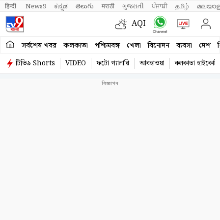
हिन्दी 
News9
ಕನ್ನಡ
తెలుగు
मराठी
ગુજરાતી
ਪੰਜਾਬੀ
தமிழ்
മലയാള
AQI
সর্বশেষ খবর
কলকাতা
পশ্চিমবঙ্গ
খেলা
বিনোদন
ব্যবসা
দেশ
ব
টিভি৯ Shorts
VIDEO
ফটো গ্যালারি
আবহাওয়া
কলকাতা হাইকোর্ট