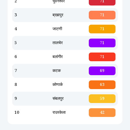
2
भुवनेश्वर
71
3
ब्रह्मपुर
71
4
जाटणी
71
5
तालचेर
71
6
बलांगीर
71
7
कटक
69
8
कोणार्क
63
9
संबलपुर
59
10
राउरकेला
42