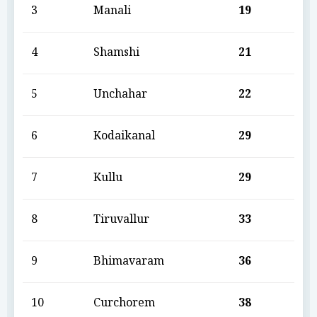
3
Manali
19
4
Shamshi
21
5
Unchahar
22
6
Kodaikanal
29
7
Kullu
29
8
Tiruvallur
33
9
Bhimavaram
36
10
Curchorem
38