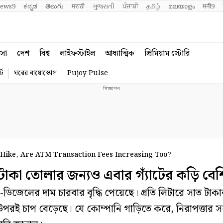
ews9
ಕನ್ನಡ
తెలుగు
मराठी
ગુજરાતી
ਪੰਜਾਬੀ
தமிழ்
മലയാളം
मनी9
বসা
দেশ
বিশ্ব
লাইফস্টাইল
আধ্যাত্মিক
প্রিমিয়াম স্টোরি
্ট
ঘরের বায়োস্কোপ
Pujoy Pulse
 Hike, Are ATM Transaction Fees Increasing Too?
া তোলার জন্যও এবার গ্যাঁটের কড়ি বে
লের দাম চারবার বৃদ্ধি পেয়েছে। প্রতি লিটারে সাত টাকা
রই চাপ বেড়েছে। যে কোম্পানি গাড়িতে করে, নিরাপত্তার স