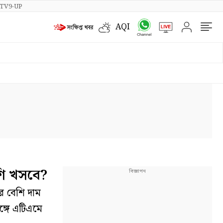
TV9-UP
AQI
শি খসবে?
র বেশি দাম
ঙ্গে এটিএমে