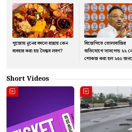
পুজোয় নুনের বদলে রান্নায় কেন
বিজেপিতে তোলাবাজির
ব্যবহার করা হয় সৈন্ধব লবণ?
অভিযোগে সাসপেন্ড ২২ ন
শোকজ করা হল ২৫০ জন
Short Videos