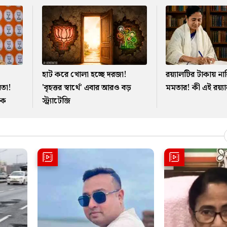
হাট করে খোলা হচ্ছে দরজা!
রয়্যালটির টাকায় ন
েতা!
'বৃহত্তর স্বার্থে' এবার আরও বড়
মমতার! কী এই রয়্য
কে
স্ট্র্যাটেজি