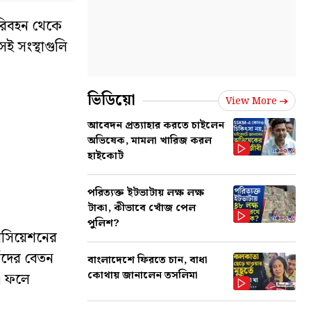
পরিবহন থেকে
ই সংস্থাগুলি
ভিডিয়ো
View More
আবেদন প্রত্যাহার করতে চাইলেন
অভিষেক, মামলা খারিজ করল
হাইকোর্ট
পরিত্যক্ত ইটভাটায় লক্ষ লক্ষ
টাকা, কীভাবে খোঁজ পেল
পুলিশ?
াসোসিয়েশনের
মীদের বেতন
বাংলাদেশে ফিরতে চান, বাধা
কোথায় জানালেন তসলিমা
ে। ফলে