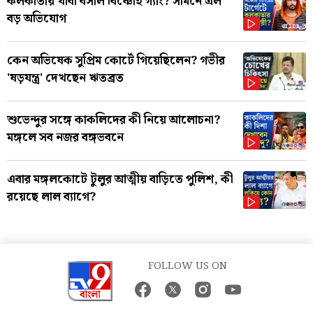
কলকাতায় থাবা বসাল বিষ্ণোই গ্যাং? সামনে এল
বড় অভিযোগ
কেন অভিষেক সুপ্রিম কোর্টে গিয়েছিলেন? গভীর
'ষড়যন্ত্র' দেখছেন ঋতব্রত
শুভেন্দুর সঙ্গে কাকলিদের কী নিয়ে আলোচনা?
মঙ্গলে সব নজর বঙ্গভবনে
এবার মঙ্গলকোটে টুলুর আত্মীয় বাড়িতে পুলিশ, কী
রয়েছে লাল ব্যাগে?
FOLLOW US ON