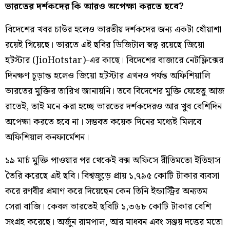
ভারতের দর্শকদের কি আরও অপেক্ষা করতে হবে?
বিদেশের খবর চাউর হলেও ভারতীয় দর্শকদের জন্য একটা ধোঁয়াশা
রয়েই গিয়েছে। ভারতে এই ছবির ডিজিটাল স্বত্ব রয়েছে জিয়ো
হটস্টার (JioHotstar)-এর কাছে। বিদেশের বাজারে নেটফ্লিক্সের
দিনক্ষণ চূড়ান্ত হলেও জিয়ো হটস্টার এখনও পর্যন্ত অফিশিয়ালি
ভারতের মুক্তির তারিখ জানায়নি। তবে বিদেশের মুক্তি যেহেতু আজ
রাতেই, তাই মনে করা হচ্ছে ভারতের দর্শকদেরও আর খুব বেশিদিন
অপেক্ষা করতে হবে না। সম্ভবত কয়েক দিনের মধ্যেই মিলবে
অফিশিয়াল কনফার্মেশন।
১৯ মার্চ মুক্তি পাওয়ার পর থেকেই বক্স অফিসে রীতিমতো ইতিহাস
তৈরি করেছে এই ছবি। বিশ্বজুড়ে প্রায় ১,৭৯৫ কোটি টাকার ব্যবসা
করে রণবীর প্রমাণ করে দিয়েছেন কেন তিনি ইন্ডাস্ট্রির অন্যতম
সেরা বাজি। কেবল ভারতেই ছবিটি ১,৩৬৮ কোটি টাকার বেশি
সংগ্রহ করেছে। অর্জুন রামপাল, আর মাধবন এবং সঞ্জয় দত্তের মতো