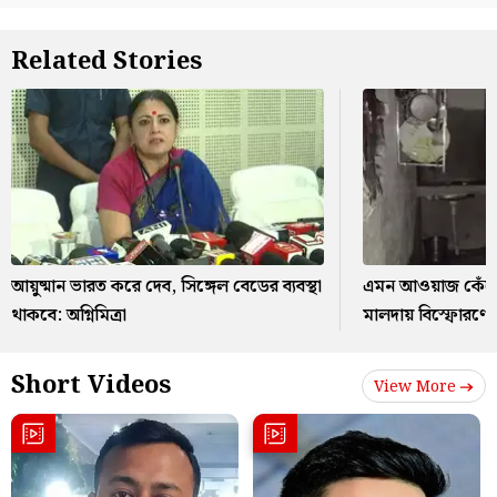
Related Stories
আয়ুষ্মান ভারত করে দেব, সিঙ্গেল বেডের ব্যবস্থা
এমন আওয়াজ কেঁপে
থাকবে: অগ্নিমিত্রা
মালদায় বিস্ফোরণ
Short Videos
View More