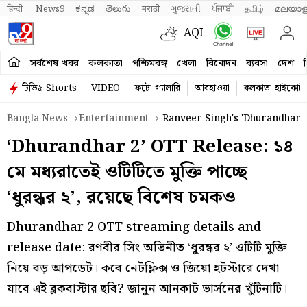
हिन्दी 
News9
ಕನ್ನಡ
తెలుగు
मराठी
ગુજરાતી
ਪੰਜਾਬੀ
தமிழ்
മലയാള
AQI
সর্বশেষ খবর
কলকাতা
পশ্চিমবঙ্গ
খেলা
বিনোদন
ব্যবসা
দেশ
ব
টিভি৯ Shorts
VIDEO
ফটো গ্যালারি
আবহাওয়া
কলকাতা হাইকোর্ট
Bangla News
Entertainment
Ranveer Singh's 'Dhurandhar 
‘Dhurandhar 2’ OTT Release: ১৪
মে মধ্যরাতেই ওটিটিতে মুক্তি পাচ্ছে
‘ধুরন্ধর ২’, রয়েছে বিশেষ চমকও
Dhurandhar 2 OTT streaming details and
release date: রণবীর সিং অভিনীত ‘ধুরন্ধর ২’ ওটিটি মুক্তি
নিয়ে বড় আপডেট। কবে নেটফ্লিক্স ও জিয়ো হটস্টারে দেখা
যাবে এই ব্লকবাস্টার ছবি? জানুন আনকাট ভার্সনের খুঁটিনাটি।