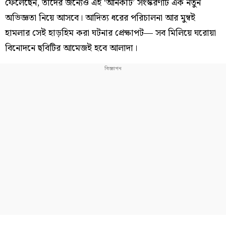
ফেলেছেন, তাঁদের জন্যেও এই ‘আনকাট’ সংস্করণটি এক নতুন
অভিজ্ঞতা নিয়ে আসবে। আদিত্য ধরের পরিচালনা আর মুম্বই
হামলার সেই হাড়হিম করা ঘটনার প্রেক্ষাপট— সব মিলিয়ে ঘরোয়া
বিনোদনে ছবিটির আমেজই হবে আলাদা।