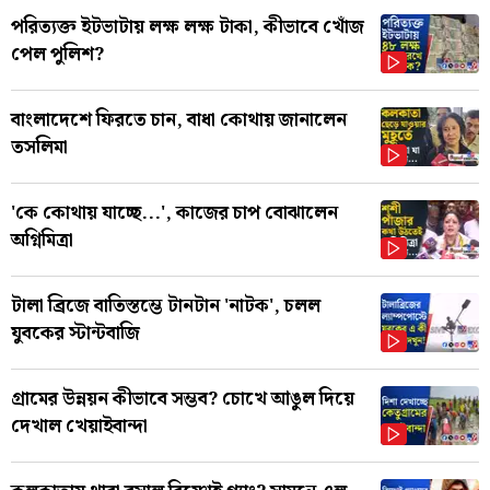
পরিত্যক্ত ইটভাটায় লক্ষ লক্ষ টাকা, কীভাবে খোঁজ
পেল পুলিশ?
বাংলাদেশে ফিরতে চান, বাধা কোথায় জানালেন
তসলিমা
'কে কোথায় যাচ্ছে...', কাজের চাপ বোঝালেন
অগ্নিমিত্রা
টালা ব্রিজে বাতিস্তম্ভে টানটান 'নাটক', চলল
যুবকের স্টান্টবাজি
গ্রামের উন্নয়ন কীভাবে সম্ভব? চোখে আঙুল দিয়ে
দেখাল খেয়াইবান্দা