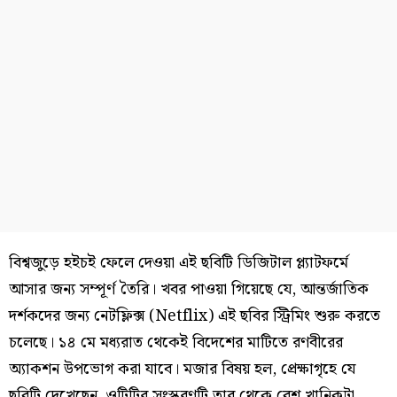
বিশ্বজুড়ে হইচই ফেলে দেওয়া এই ছবিটি ডিজিটাল প্ল্যাটফর্মে
আসার জন্য সম্পূর্ণ তৈরি। খবর পাওয়া গিয়েছে যে, আন্তর্জাতিক
দর্শকদের জন্য নেটফ্লিক্স (Netflix) এই ছবির স্ট্রিমিং শুরু করতে
চলেছে। ১৪ মে মধ্যরাত থেকেই বিদেশের মাটিতে রণবীরের
অ্যাকশন উপভোগ করা যাবে। মজার বিষয় হল, প্রেক্ষাগৃহে যে
ছবিটি দেখেছেন, ওটিটির সংস্করণটি তার থেকে বেশ খানিকটা