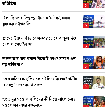
অগ্নিমিত্রা
টালা ব্রিজে বাতিস্তম্ভে টানটান 'নাটক', চলল
যুবকের স্টান্টবাজি
গ্রামের উন্নয়ন কীভাবে সম্ভব? চোখে আঙুল দিয়ে
দেখাল খেয়াইবান্দা
কলকাতায় থাবা বসাল বিষ্ণোই গ্যাং? সামনে এল
বড় অভিযোগ
কেন অভিষেক সুপ্রিম কোর্টে গিয়েছিলেন? গভীর
'ষড়যন্ত্র' দেখছেন ঋতব্রত
শুভেন্দুর সঙ্গে কাকলিদের কী নিয়ে আলোচনা?
মঙ্গলে সব নজর বঙ্গভবনে