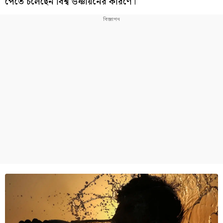
পেতে চলেছেন বিশ্ব উষ্ণায়নের কারণে।