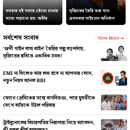
মমতার বই গলায় তেঁতো ঢালার
সৃজিতের তৈরি করা গান
মতো পড়ানো হত: অধীর
প্রথমবার গাইলেন অনির্বাণ
সর্বশেষ সংবাদ
View More
'গুপী গাইন বাঘা বাইন' তৈরির গল্প বড়পর্দায়,
সৃজিতের ছবিতে একাধিক চমক!
EMI না দিলেও আর লক হবে না আপনার ফোন,
নতুন নিয়ম আনল RBI
ফোনে প্রেমিকের সঙ্গে বাগবিতণ্ডা, পরে যুবতীকে
দেখে আঁতকে উঠল পরিবার
ট্রাইব্যুনালের বিচারপতির নিরাপত্তা নিয়ে আবেদন,
কী বলল শীর্ষ আদালত?