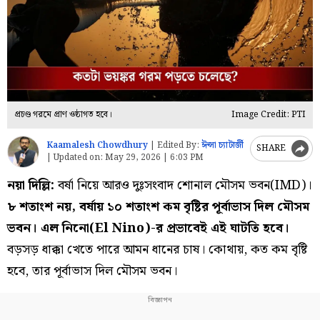
প্রচণ্ড গরমে প্রাণ ওষ্ঠাগত হবে।
Image Credit: PTI
Kaamalesh Chowdhury
|
Edited By:
ঈপ্সা চ্যাটার্জী
SHARE
|
Updated on:
May 29, 2026 | 6:03 PM
নয়া দিল্লি:
বর্ষা নিয়ে আরও দুঃসংবাদ শোনাল মৌসম ভবন(IMD)।
৮ শতাংশ নয়, বর্ষায় ১০ শতাংশ কম বৃষ্টির পূর্বাভাস দিল মৌসম
ভবন। এল নিনো(El Nino)-র প্রভাবেই এই ঘাটতি হবে।
বড়সড় ধাক্কা খেতে পারে আমন ধানের চাষ। কোথায়, কত কম বৃষ্টি
হবে, তার পূর্বাভাস দিল মৌসম ভবন।