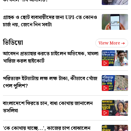
গ্রাহক ও ছোট ব্যবসায়ীদের জন্য UPI-তে কোনও
চার্জ নয়, জেনে নিন সবটা
ভিডিয়ো
View More
আবেদন প্রত্যাহার করতে চাইলেন অভিষেক, মামলা
খারিজ করল হাইকোর্ট
পরিত্যক্ত ইটভাটায় লক্ষ লক্ষ টাকা, কীভাবে খোঁজ
পেল পুলিশ?
বাংলাদেশে ফিরতে চান, বাধা কোথায় জানালেন
তসলিমা
'কে কোথায় যাচ্ছে...', কাজের চাপ বোঝালেন