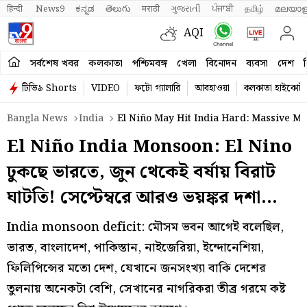
हिन्दी 
News9
ಕನ್ನಡ
తెలుగు
मराठी
ગુજરાતી
ਪੰਜਾਬੀ
தமிழ்
മലയാള
AQI
সর্বশেষ খবর
কলকাতা
পশ্চিমবঙ্গ
খেলা
বিনোদন
ব্যবসা
দেশ
ব
টিভি৯ Shorts
VIDEO
ফটো গ্যালারি
আবহাওয়া
কলকাতা হাইকোর্ট
Bangla News
India
El Niño May Hit India Hard: Massive Mo
El Niño India Monsoon: El Nino
ঢুকছে ভারতে, জুন থেকেই বর্ষায় বিরাট
ঘাটতি! সেপ্টেম্বরে আরও ভয়ঙ্কর দশা…
India monsoon deficit: মৌসম ভবন আগেই বলেছিল,
ভারত, বাংলাদেশ, পাকিস্তান, নাইজেরিয়া, ইন্দোনেশিয়া,
ফিলিপিন্সের মতো দেশ, যেখানে জনসংখ্যা বাকি দেশের
তুলনায় অনেকটা বেশি, সেখানের নাগরিকরা তীব্র গরমে কষ্ট