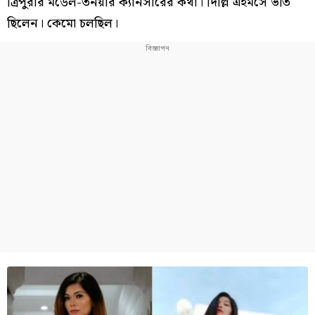
ত্রিপুরার মডেল-তনয়ার ক্যানসারের কথা। দিল্লি এইমসে ভর্তি
ছিলেন। কেমো চলছিল।