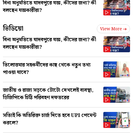
বিনা অনুমতিতে যাদবপুরে যজ্ঞ, কীসের জন্য? কী
বলছেন যজ্ঞকারীরা?
ভিডিয়ো
View More
বিনা অনুমতিতে যাদবপুরে যজ্ঞ, কীসের জন্য? কী
বলছেন যজ্ঞকারীরা?
তিলোত্তমার সহকর্মীদের কাছ থেকে নতুন তথ্য
পাওয়া যাবে?
জাতীয় ও রাজ্য সড়কে টোটো দেখলেই ব্যবস্থা,
ডিজিপিকে চিঠি পরিবহণ দফতরের
সত্যিই কি অতিরিক্ত চার্জ দিতে হবে UPI পেমেন্ট
করলে?