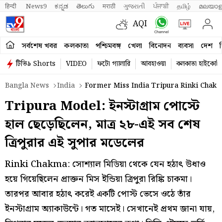
हिन्दी 
News9
ಕನ್ನಡ
తెలుగు
मराठी
ગુજરાતી
ਪੰਜਾਬੀ
தமிழ்
മലയാള
AQI
সর্বশেষ খবর
কলকাতা
পশ্চিমবঙ্গ
খেলা
বিনোদন
ব্যবসা
দেশ
ব
টিভি৯ Shorts
VIDEO
ফটো গ্যালারি
আবহাওয়া
কলকাতা হাইকোর্ট
Bangla News
India
Former Miss India Tripura Rinki Chakm
Tripura Model: ইনস্টাগ্রাম পোস্টে
হাল ছেড়েছিলেন, মাত্র ২৮-এই সব শেষ
ত্রিপুরার এই সুপার মডেলের
Rinki Chakma: সোশ্যাল মিডিয়া থেকে যেন হঠাৎ উধাও
হয়ে গিয়েছিলেন প্রাক্তন মিস ইন্ডিয়া ত্রিপুরা রিঙ্কি চাকমা।
তারপর আবার হঠাৎ করেই একটি পোস্ট ভেসে ওঠে তাঁর
ইনস্টাগ্রাম অ্যাকাউন্টে। গত মাসেই। সেখানেই প্রথম জানা যায়,