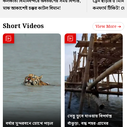
কলকাতা বিমানবন্দরে অবতরণের সময় বিপত্তি,
ট্রেন ছাড়ার ৫ মি
মাঝ আকাশেই চক্কর কাটল বিমান!
কনফার্ম টিকিট! রে
Short Videos
View More
সেতু ডুবে যাওয়ায় বিপর্যস্ত
বর্ষার সুন্দরবনে চোখে পড়ল
বাঁকুড়া, বন্ধ শহর-গ্রামের