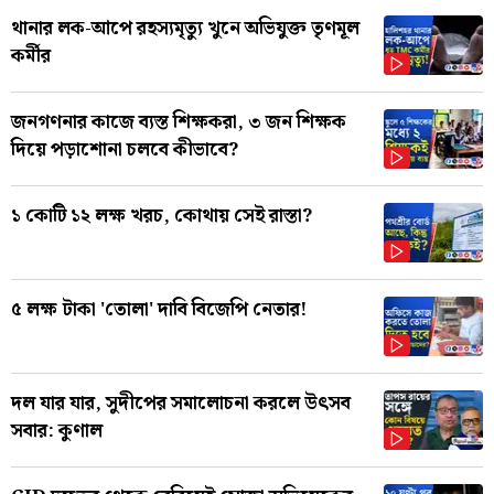
থানার লক-আপে রহস্যমৃত্যু খুনে অভিযুক্ত তৃণমূল
কর্মীর
জনগণনার কাজে ব্যস্ত শিক্ষকরা, ৩ জন শিক্ষক
দিয়ে পড়াশোনা চলবে কীভাবে?
১ কোটি ১২ লক্ষ খরচ, কোথায় সেই রাস্তা?
৫ লক্ষ টাকা 'তোলা' দাবি বিজেপি নেতার!
দল যার যার, সুদীপের সমালোচনা করলে উৎসব
সবার: কুণাল