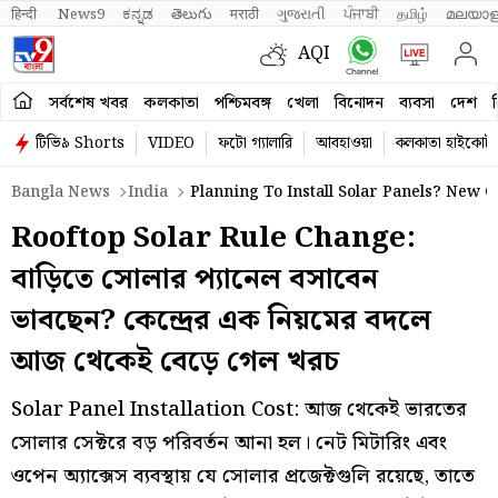
हिन्दी 
News9
ಕನ್ನಡ
తెలుగు
मराठी
ગુજરાતી
ਪੰਜਾਬੀ
தமிழ்
മലയാള
AQI
সর্বশেষ খবর
কলকাতা
পশ্চিমবঙ্গ
খেলা
বিনোদন
ব্যবসা
দেশ
ব
টিভি৯ Shorts
VIDEO
ফটো গ্যালারি
আবহাওয়া
কলকাতা হাইকোর্ট
Bangla News
India
Planning To Install Solar Panels? New 
Rooftop Solar Rule Change:
বাড়িতে সোলার প্যানেল বসাবেন
ভাবছেন? কেন্দ্রের এক নিয়মের বদলে
আজ থেকেই বেড়ে গেল খরচ
Solar Panel Installation Cost: আজ থেকেই ভারতের
সোলার সেক্টরে বড় পরিবর্তন আনা হল। নেট মিটারিং এবং
ওপেন অ্যাক্সেস ব্যবস্থায় যে সোলার প্রজেক্টগুলি রয়েছে, তাতে