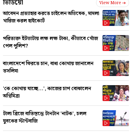
ভিডিয়ো
View More
আবেদন প্রত্যাহার করতে চাইলেন অভিষেক, মামলা
খারিজ করল হাইকোর্ট
পরিত্যক্ত ইটভাটায় লক্ষ লক্ষ টাকা, কীভাবে খোঁজ
পেল পুলিশ?
বাংলাদেশে ফিরতে চান, বাধা কোথায় জানালেন
তসলিমা
'কে কোথায় যাচ্ছে...', কাজের চাপ বোঝালেন
অগ্নিমিত্রা
টালা ব্রিজে বাতিস্তম্ভে টানটান 'নাটক', চলল
যুবকের স্টান্টবাজি