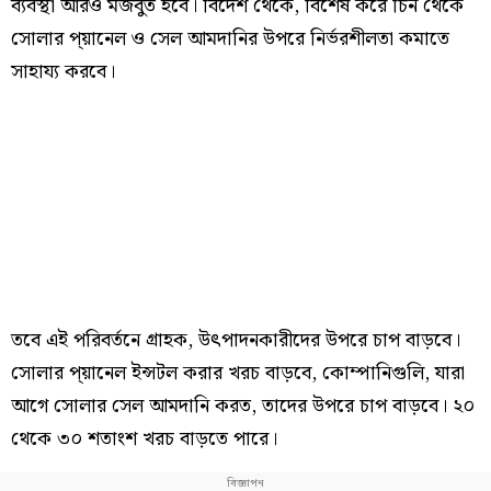
ব্যবস্থা আরও মজবুত হবে। বিদেশ থেকে, বিশেষ করে চিন থেকে
সোলার প্য়ানেল ও সেল আমদানির উপরে নির্ভরশীলতা কমাতে
সাহায্য করবে।
তবে এই পরিবর্তনে গ্রাহক, উৎপাদনকারীদের উপরে চাপ বাড়বে।
সোলার প্য়ানেল ইন্সটল করার খরচ বাড়বে, কোম্পানিগুলি, যারা
আগে সোলার সেল আমদানি করত, তাদের উপরে চাপ বাড়বে। ২০
থেকে ৩০ শতাংশ খরচ বাড়তে পারে।