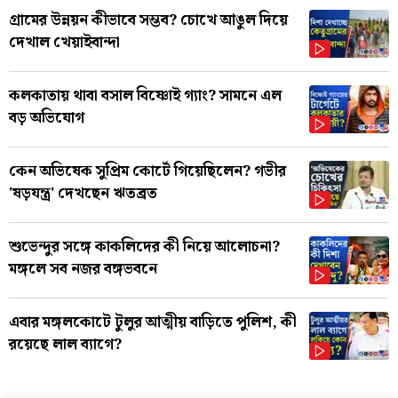
গ্রামের উন্নয়ন কীভাবে সম্ভব? চোখে আঙুল দিয়ে
দেখাল খেয়াইবান্দা
কলকাতায় থাবা বসাল বিষ্ণোই গ্যাং? সামনে এল
বড় অভিযোগ
কেন অভিষেক সুপ্রিম কোর্টে গিয়েছিলেন? গভীর
'ষড়যন্ত্র' দেখছেন ঋতব্রত
শুভেন্দুর সঙ্গে কাকলিদের কী নিয়ে আলোচনা?
মঙ্গলে সব নজর বঙ্গভবনে
এবার মঙ্গলকোটে টুলুর আত্মীয় বাড়িতে পুলিশ, কী
রয়েছে লাল ব্যাগে?