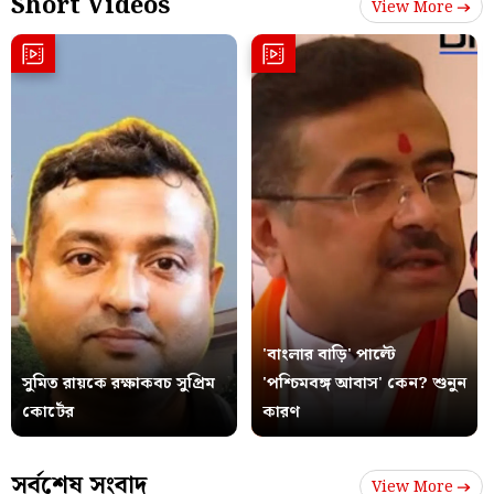
Short Videos
View More
'বাংলার বাড়ি' পাল্টে
সুমিত রায়কে রক্ষাকবচ সুপ্রিম
'পশ্চিমবঙ্গ আবাস' কেন? শুনুন
কোর্টের
কারণ
সর্বশেষ সংবাদ
View More