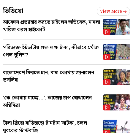
ভিডিয়ো
View More
আবেদন প্রত্যাহার করতে চাইলেন অভিষেক, মামলা
খারিজ করল হাইকোর্ট
পরিত্যক্ত ইটভাটায় লক্ষ লক্ষ টাকা, কীভাবে খোঁজ
পেল পুলিশ?
বাংলাদেশে ফিরতে চান, বাধা কোথায় জানালেন
তসলিমা
'কে কোথায় যাচ্ছে...', কাজের চাপ বোঝালেন
অগ্নিমিত্রা
টালা ব্রিজে বাতিস্তম্ভে টানটান 'নাটক', চলল
যুবকের স্টান্টবাজি