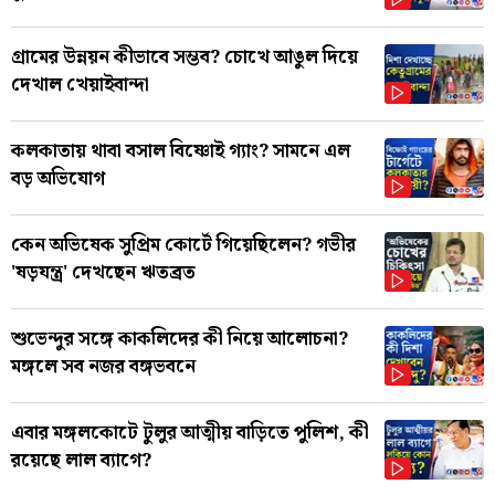
গ্রামের উন্নয়ন কীভাবে সম্ভব? চোখে আঙুল দিয়ে
দেখাল খেয়াইবান্দা
কলকাতায় থাবা বসাল বিষ্ণোই গ্যাং? সামনে এল
বড় অভিযোগ
কেন অভিষেক সুপ্রিম কোর্টে গিয়েছিলেন? গভীর
'ষড়যন্ত্র' দেখছেন ঋতব্রত
শুভেন্দুর সঙ্গে কাকলিদের কী নিয়ে আলোচনা?
মঙ্গলে সব নজর বঙ্গভবনে
এবার মঙ্গলকোটে টুলুর আত্মীয় বাড়িতে পুলিশ, কী
রয়েছে লাল ব্যাগে?