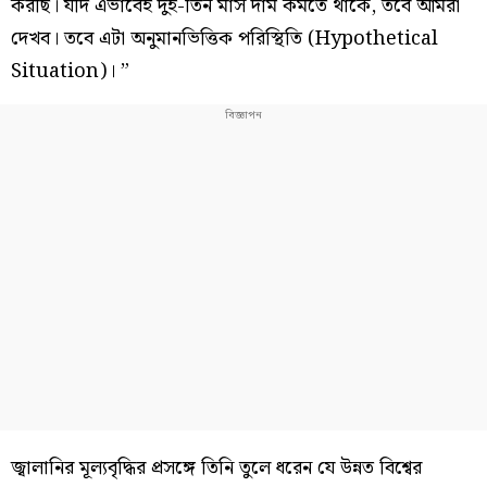
করছি। যদি এভাবেই দুই-তিন মাস দাম কমতে থাকে, তবে আমরা
দেখব। তবে এটা অনুমানভিত্তিক পরিস্থিতি (Hypothetical
Situation)। ”
জ্বালানির মূল্যবৃদ্ধির প্রসঙ্গে তিনি তুলে ধরেন যে উন্নত বিশ্বের