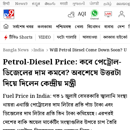
हिन्दी 
News9
ಕನ್ನಡ
తెలుగు
मराठी
ગુજરાતી
ਪੰਜਾਬੀ
தமிழ்
മലയാള
AQI
সর্বশেষ খবর
কলকাতা
পশ্চিমবঙ্গ
খেলা
বিনোদন
ব্যবসা
দেশ
ব
টিভি৯ Shorts
VIDEO
ফটো গ্যালারি
আবহাওয়া
কলকাতা হাইকোর্ট
Bangla News
India
Will Petrol Diesel Come Down Soon? Uni
Petrol-Diesel Price: কবে পেট্রোল-
ডিজেলের দাম কমবে? অবশেষে উত্তরটা
দিয়ে দিলেন কেন্দ্রীয় মন্ত্রী
Fuel Price in India: গত ১ জুলাই বেসরকারি জ্বালানি সংস্থা
নায়রা এনার্জি পেট্রোলের দাম লিটার প্রতি পাঁচ টাকা এবং
ডিজেলের দাম লিটার প্রতি তিন টাকা কমিয়েছে। এরপরই
দেশের বাকি অয়েল মার্কেটিং সংস্থাগুলির উপরে চাপ তৈরি