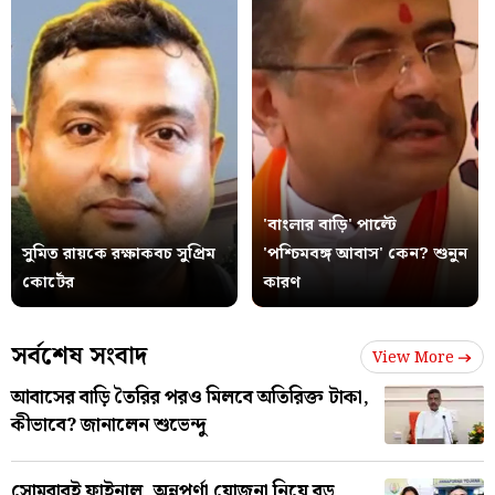
'বাংলার বাড়ি' পাল্টে
সুমিত রায়কে রক্ষাকবচ সুপ্রিম
'পশ্চিমবঙ্গ আবাস' কেন? শুনুন
কোর্টের
কারণ
সর্বশেষ সংবাদ
View More
আবাসের বাড়ি তৈরির পরও মিলবে অতিরিক্ত টাকা,
কীভাবে? জানালেন শুভেন্দু
সোমবারই ফাইনাল, অন্নপূর্ণা যোজনা নিয়ে বড়