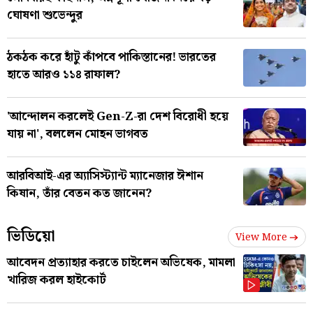
ঘোষণা শুভেন্দুর
ঠকঠক করে হাঁটু কাঁপবে পাকিস্তানের! ভারতের
হাতে আরও ১১৪ রাফাল?
'আন্দোলন করলেই Gen-Z-রা দেশ বিরোধী হয়ে
যায় না', বললেন মোহন ভাগবত
আরবিআই-এর অ্যাসিস্ট্যান্ট ম্যানেজার ঈশান
কিষান, তাঁর বেতন কত জানেন?
ভিডিয়ো
View More
আবেদন প্রত্যাহার করতে চাইলেন অভিষেক, মামলা
খারিজ করল হাইকোর্ট