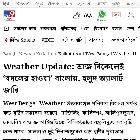
हिन्दी 
News9
ಕನ್ನಡ
తెలుగు
मराठी
ગુજરાતી
ਪੰਜਾਬੀ
தமிழ்
മലയാള
AQI
সর্বশেষ খবর
কলকাতা
পশ্চিমবঙ্গ
খেলা
বিনোদন
ব্যবসা
দেশ
ব
টিভি৯ Shorts
VIDEO
ফটো গ্যালারি
আবহাওয়া
কলকাতা হাইকোর্ট
Bangla News
Kolkata
Kolkata And West Bengal Weather Upd
Weather Update: আজ বিকেলেই
‘বদলের হাওয়া’ বাংলায়, হলুদ অ্যালার্ট
জারি
West Bengal Weather: উত্তরবঙ্গেও শনিবার বিকেল পর্যন্ত
ঝড়-বৃষ্টির সম্ভাবনা রয়েছে। দার্জিলিং, কালিম্পং, আলিপুরদুয়ার,
কোচবিহার ও জলপাইগুড়িতে বিক্ষিপ্তভাবে বজ্রবিদ্যুৎ-সহ বৃষ্টি
হতে পারে। মালদা ও দুই দিনাজপুরেও ঝড়-বৃষ্টির পূর্বাভাস