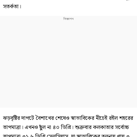
সতর্কতা।
ঝড়বৃষ্টির দাপটে বৈশাখের শেষেও স্বাভাবিকের নীচেই রইল শহরের
তাপমাত্রা। এখনও ছুঁল না ৪০ ডিগ্রি। শুক্রবার কলকাতার সর্বোচ্চ
তাপমাত্রা ৩২.৬ ডিগ্রি সেলসিয়াস, যা স্বাভাবিকের তুলনায় প্রায় ৩