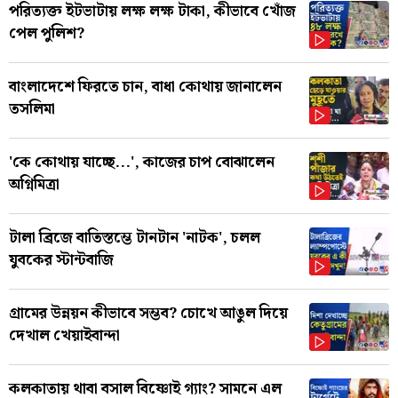
পরিত্যক্ত ইটভাটায় লক্ষ লক্ষ টাকা, কীভাবে খোঁজ
পেল পুলিশ?
বাংলাদেশে ফিরতে চান, বাধা কোথায় জানালেন
তসলিমা
'কে কোথায় যাচ্ছে...', কাজের চাপ বোঝালেন
অগ্নিমিত্রা
টালা ব্রিজে বাতিস্তম্ভে টানটান 'নাটক', চলল
যুবকের স্টান্টবাজি
গ্রামের উন্নয়ন কীভাবে সম্ভব? চোখে আঙুল দিয়ে
দেখাল খেয়াইবান্দা
কলকাতায় থাবা বসাল বিষ্ণোই গ্যাং? সামনে এল