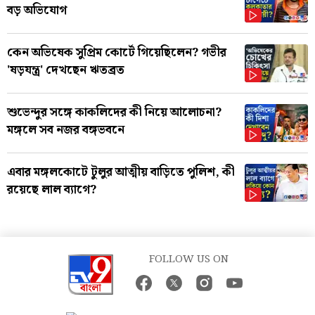
বড় অভিযোগ
কেন অভিষেক সুপ্রিম কোর্টে গিয়েছিলেন? গভীর
'ষড়যন্ত্র' দেখছেন ঋতব্রত
শুভেন্দুর সঙ্গে কাকলিদের কী নিয়ে আলোচনা?
মঙ্গলে সব নজর বঙ্গভবনে
এবার মঙ্গলকোটে টুলুর আত্মীয় বাড়িতে পুলিশ, কী
রয়েছে লাল ব্যাগে?
FOLLOW US ON