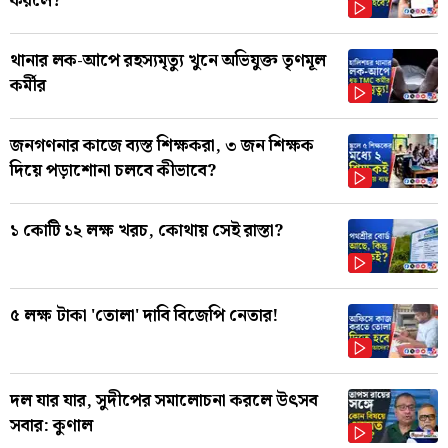
করলে?
থানার লক-আপে রহস্যমৃত্যু খুনে অভিযুক্ত তৃণমূল
কর্মীর
জনগণনার কাজে ব্যস্ত শিক্ষকরা, ৩ জন শিক্ষক
দিয়ে পড়াশোনা চলবে কীভাবে?
১ কোটি ১২ লক্ষ খরচ, কোথায় সেই রাস্তা?
৫ লক্ষ টাকা 'তোলা' দাবি বিজেপি নেতার!
দল যার যার, সুদীপের সমালোচনা করলে উৎসব
সবার: কুণাল