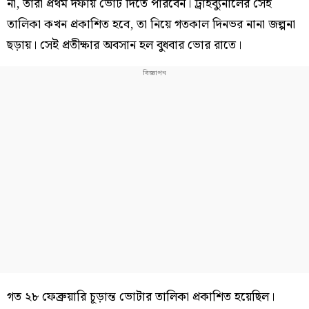
না, তাঁরা প্রথম দফায় ভোট দিতে পারবেন। ট্রাইব্যুনালের সেই
তালিকা কখন প্রকাশিত হবে, তা নিয়ে গতকাল দিনভর নানা জল্পনা
ছড়ায়। সেই প্রতীক্ষার অবসান হল বুধবার ভোর রাতে।
গত ২৮ ফেব্রুয়ারি চূড়ান্ত ভোটার তালিকা প্রকাশিত হয়েছিল।