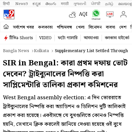
हिन्दी 
News9
ಕನ್ನಡ
తెలుగు
मराठी
ગુજરાતી
ਪੰਜਾਬੀ
தமிழ்
മലയാള
AQI
সর্বশেষ খবর
কলকাতা
পশ্চিমবঙ্গ
খেলা
বিনোদন
ব্যবসা
দেশ
ব
টিভি৯ Shorts
VIDEO
ফটো গ্যালারি
আবহাওয়া
কলকাতা হাইকোর্ট
Bangla News
Kolkata
Supplementary List Settled Through Th
SIR in Bengal: কারা প্রথম দফায় ভোট
দেবেন? ট্রাইব্যুনালের নিষ্পত্তি করা
সাপ্লিমেন্টারি তালিকা প্রকাশ কমিশনের
West Bengal assembly election: এ দিন ভোররাতে
ট্রাইব্যুনালের নিষ্পত্তি করা অ্যাডিশন ও ডিলিশন দুটি তালিকাই
প্রকাশ করা হয়েছে। একইসঙ্গে যে বুথগুলিতে কোনও নিস্পত্তি
হয়নি, সেখানে ক্লিক করলেই জানিয়ে দেওয়া হয়েছে ওই বুথে