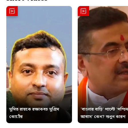
সুমিত রায়কে রক্ষাকবচ সুপ্রিম
'বাংলার বাড়ি' পাল্টে 'পশ্চিম
কোর্টের
আবাস' কেন? শুনুন কারণ