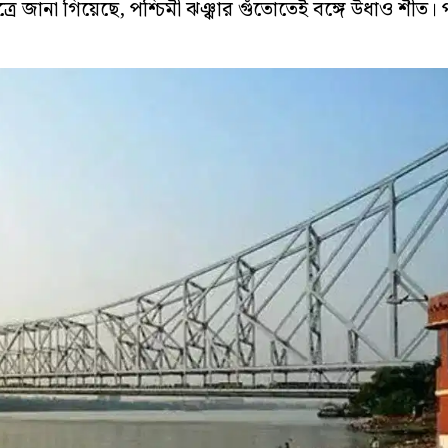
ূত্রে জানা গিয়েছে, পশ্চিমী ঝঞ্ঝার গুঁতোতেই বঙ্গে উধাও শীত। প