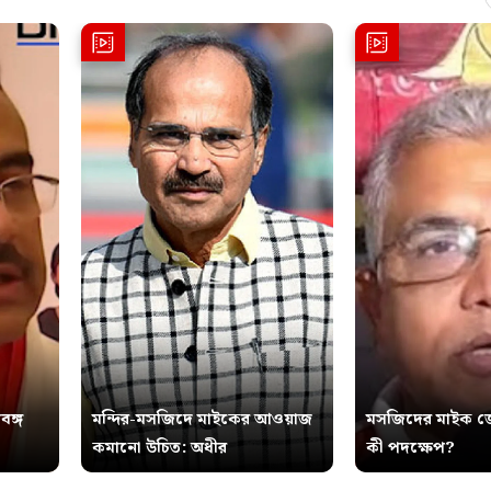
বঙ্গ
মন্দির-মসজিদে মাইকের আওয়াজ
মসজিদের মাইক জ
কমানো উচিত: অধীর
কী পদক্ষেপ?