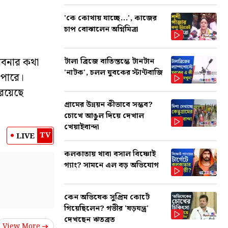
'কে কোথায় যাচ্ছে...', কাজের
চাপ বোঝালেন অগ্নিমিত্রা
ভাবনার কথা
টালা ব্রিজে বাতিস্তম্ভে টানটান
'নাটক', চলল যুবকের স্টান্টবাজি
 পারে।
 রয়েছে
গ্রামের উন্নয়ন কীভাবে সম্ভব?
চোখে আঙুল দিয়ে দেখাল
খেয়াইবান্দা
TV
LIVE
কলকাতায় থাবা বসাল বিষ্ণোই
গ্যাং? সামনে এল বড় অভিযোগ
কেন অভিষেক সুপ্রিম কোর্টে
গিয়েছিলেন? গভীর 'ষড়যন্ত্র'
দেখছেন ঋতব্রত
View More