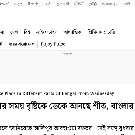
ews9
ಕನ್ನಡ
తెలుగు
मराठी
ગુજરાતી
ਪੰਜਾਬੀ
தமிழ்
മലയാളം
मनी9
বসা
দেশ
বিশ্ব
লাইফস্টাইল
আধ্যাত্মিক
প্রিমিয়াম স্টোরি
্ট
ঘরের বায়োস্কোপ
Pujoy Pulse
WB Weather Forecast: May Rain Take Place In Different Parts Of Bengal From Wednesday
ময় বৃষ্টিকে ডেকে আনছে শীত, বাংলার
়বে বলে জানিয়েছে আলিপুর আবহাওয়া দফতর। সেই সঙ্গে বুধবা