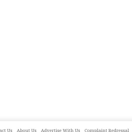
act Us
About Us
Advertise With Us
Complaint Redressal