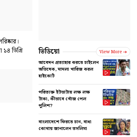
রিষ্কার।
 ১৪ ডিগ্রি
ভিডিয়ো
View More
আবেদন প্রত্যাহার করতে চাইলেন
অভিষেক, মামলা খারিজ করল
হাইকোর্ট
পরিত্যক্ত ইটভাটায় লক্ষ লক্ষ
টাকা, কীভাবে খোঁজ পেল
পুলিশ?
বাংলাদেশে ফিরতে চান, বাধা
কোথায় জানালেন তসলিমা