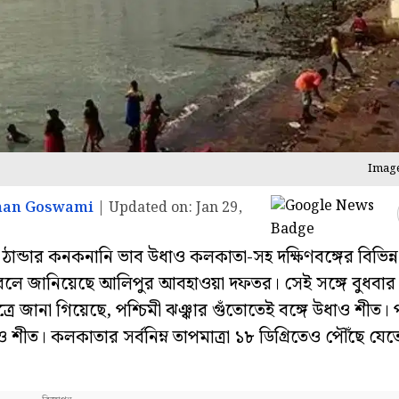
Image
an Goswami
|
Updated on:
Jan 29,
ান্ডার কনকনানি ভাব উধাও কলকাতা-সহ দক্ষিণবঙ্গের বিভিন্
়বে বলে জানিয়েছে আলিপুর আবহাওয়া দফতর। সেই সঙ্গে বুধবা
ূত্রে জানা গিয়েছে, পশ্চিমী ঝঞ্ঝার গুঁতোতেই বঙ্গে উধাও শীত। প
 শীত। কলকাতার সর্বনিম্ন তাপমাত্রা ১৮ ডিগ্রিতেও পৌঁছে যে