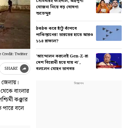
সোমবারই ফাইনাল, অন্নপূর্ণা
যোজনা নিয়ে বড় ঘোষণা
শুভেন্দুর
ঠকঠক করে হাঁটু কাঁপবে
পাকিস্তানের! ভারতের হাতে আরও
১১৪ রাফাল?
 Credit: Twitter
'আন্দোলন করলেই Gen-Z-রা
দেশ বিরোধী হয়ে যায় না',
বললেন মোহন ভাগবত
SHARE
ন জেলায়।
র থেকে বাংলার
শ্চিমী ঝঞ্ঝার
তে পারে বলে