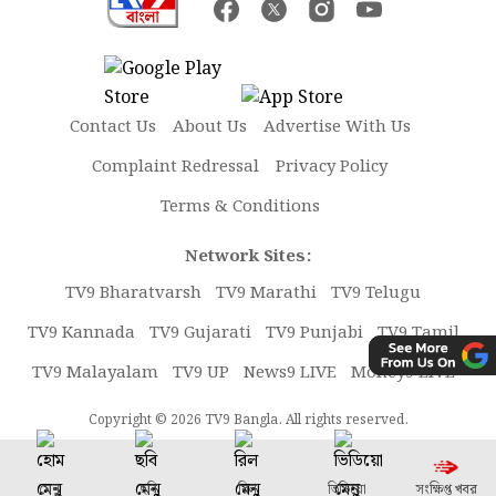
Contact Us
About Us
Advertise With Us
Complaint Redressal
Privacy Policy
Terms & Conditions
Network Sites:
TV9 Bharatvarsh
TV9 Marathi
TV9 Telugu
TV9 Kannada
TV9 Gujarati
TV9 Punjabi
TV9 Tamil
TV9 Malayalam
TV9 UP
News9 LIVE
Money9 LIVE
Copyright © 2026 TV9 Bangla. All rights reserved.
মেনু
ছবি
রিল
ভিডিয়ো
সংক্ষিপ্ত খবর