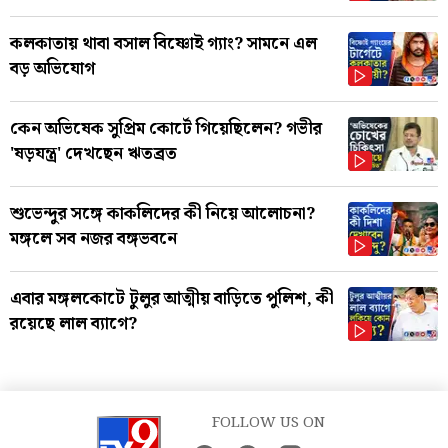
কলকাতায় থাবা বসাল বিষ্ণোই গ্যাং? সামনে এল
বড় অভিযোগ
কেন অভিষেক সুপ্রিম কোর্টে গিয়েছিলেন? গভীর
'ষড়যন্ত্র' দেখছেন ঋতব্রত
শুভেন্দুর সঙ্গে কাকলিদের কী নিয়ে আলোচনা?
মঙ্গলে সব নজর বঙ্গভবনে
এবার মঙ্গলকোটে টুলুর আত্মীয় বাড়িতে পুলিশ, কী
রয়েছে লাল ব্যাগে?
FOLLOW US ON