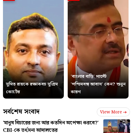
'বাংলার বাড়ি' পাল্টে
সুমিত রায়কে রক্ষাকবচ সুপ্রিম
'পশ্চিমবঙ্গ আবাস' কেন? শুনুন
কোর্টের
কারণ
সর্বশেষ সংবাদ
View More
'মানুষ বিচারের জন্য আর কতদিন অপেক্ষা করবে?'
CBI-কে ভর্ৎসনা আদালতের