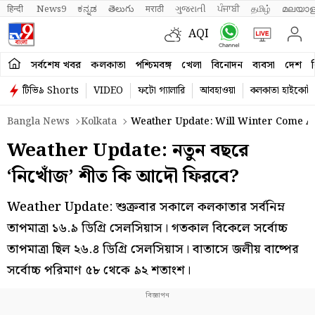
हिन्दी 
News9
ಕನ್ನಡ
తెలుగు
मराठी
ગુજરાતી
ਪੰਜਾਬੀ
தமிழ்
മലയാള
AQI
সর্বশেষ খবর
কলকাতা
পশ্চিমবঙ্গ
খেলা
বিনোদন
ব্যবসা
দেশ
ব
টিভি৯ Shorts
VIDEO
ফটো গ্যালারি
আবহাওয়া
কলকাতা হাইকোর্ট
Bangla News
Kolkata
Weather Update: Will Winter Come Ag
Weather Update: নতুন বছরে
‘নিখোঁজ’ শীত কি আদৌ ফিরবে?
Weather Update: শুক্রবার সকালে কলকাতার সর্বনিম্ন
তাপমাত্রা ১৬.৯ ডিগ্রি সেলসিয়াস। গতকাল বিকেলে সর্বোচ্চ
তাপমাত্রা ছিল ২৬.৪ ডিগ্রি সেলসিয়াস। বাতাসে জলীয় বাষ্পের
সর্বোচ্চ পরিমাণ ৫৮ থেকে ৯২ শতাংশ।