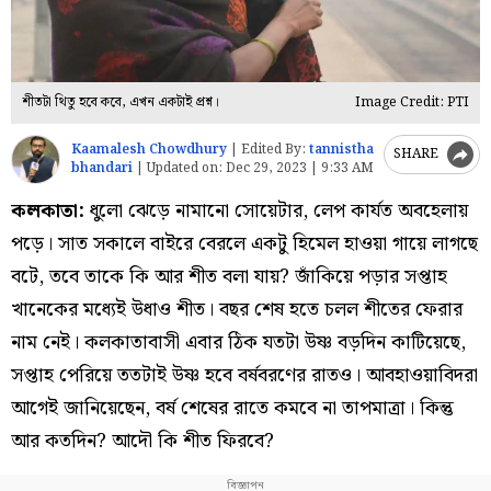
শীতটা থিতু হবে কবে, এখন একটাই প্রশ্ন।
Image Credit: PTI
Kaamalesh Chowdhury
|
Edited By:
tannistha
SHARE
bhandari
|
Updated on:
Dec 29, 2023 | 9:33 AM
কলকাতা:
ধুলো ঝেড়ে নামানো সোয়েটার, লেপ কার্যত অবহেলায়
পড়ে। সাত সকালে বাইরে বেরলে একটু হিমেল হাওয়া গায়ে লাগছে
বটে, তবে তাকে কি আর শীত বলা যায়? জাঁকিয়ে পড়ার সপ্তাহ
খানেকের মধ্যেই উধাও শীত। বছর শেষ হতে চলল শীতের ফেরার
নাম নেই। কলকাতাবাসী এবার ঠিক যতটা উষ্ণ বড়দিন কাটিয়েছে,
সপ্তাহ পেরিয়ে ততটাই উষ্ণ হবে বর্ষবরণের রাতও। আবহাওয়াবিদরা
আগেই জানিয়েছেন, বর্ষ শেষের রাতে কমবে না তাপমাত্রা। কিন্তু
আর কতদিন? আদৌ কি শীত ফিরবে?