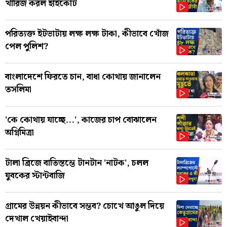
খারিজ করল হাইকোর্ট
পরিত্যক্ত ইটভাটায় লক্ষ লক্ষ টাকা, কীভাবে খোঁজ
পেল পুলিশ?
বাংলাদেশে ফিরতে চান, বাধা কোথায় জানালেন
তসলিমা
'কে কোথায় যাচ্ছে...', কাজের চাপ বোঝালেন
অগ্নিমিত্রা
টালা ব্রিজে বাতিস্তম্ভে টানটান 'নাটক', চলল
যুবকের স্টান্টবাজি
গ্রামের উন্নয়ন কীভাবে সম্ভব? চোখে আঙুল দিয়ে
দেখাল খেয়াইবান্দা