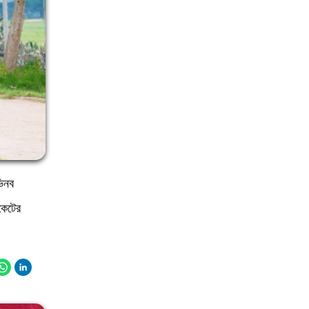
ভিনব
কেটের