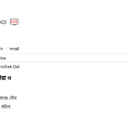
AQI
ইল
আধ্যাত্মিক
প্রিমিয়াম স্টোরি
ulse
hishek Dalmiya and Jhulan Goswami Attend Thrilling T20 Summit C
য়া ও
লাবের যৌথ
 মহিলা