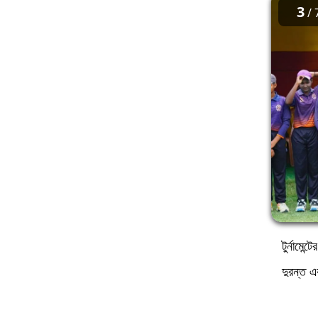
3
/ 
টুর্নামেন
দুরন্ত 