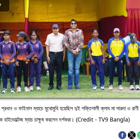
7
্টের প্রধান ও ফাইনাল ম্যাচে মুখোমুখি হয়েছিল দুই শক্তিশালী ক্লাব মা সারদা ও রাণী
এক হাইভোল্টেজ ম্যাচ চাক্ষুষ করলেন দর্শকরা। (Credit - TV9 Bangla)