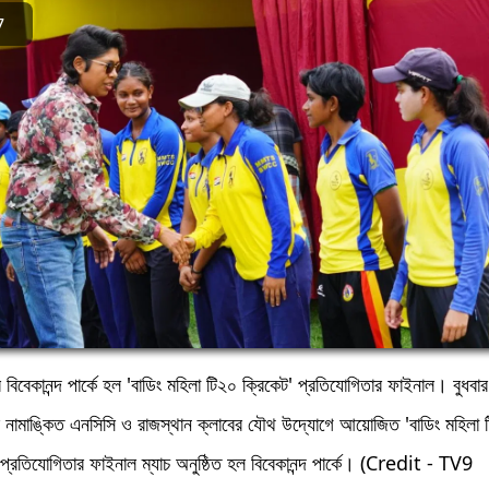
7
বিবেকানন্দ পার্কে হল 'বাডিং মহিলা টি২০ ক্রিকেট' প্রতিযোগিতার ফাইনাল। বুধবার চ
র নামাঙ্কিত এনসিসি ও রাজস্থান ক্লাবের যৌথ উদ্যোগে আয়োজিত 'বাডিং মহিলা 
 প্রতিযোগিতার ফাইনাল ম্যাচ অনুষ্ঠিত হল বিবেকানন্দ পার্কে। (Credit - TV9