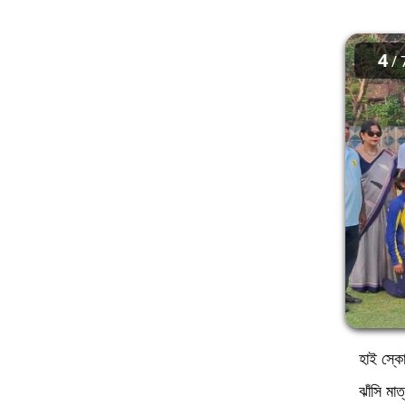
4
/ 
হাই স্কো
ঝাঁসি ম