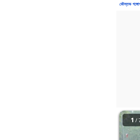
কৌস্তভ গঙ্গোপ
1
/ 