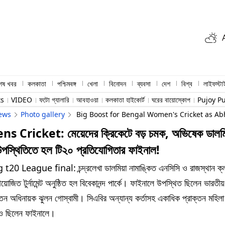
শেষ খবর
কলকাতা
পশ্চিমবঙ্গ
খেলা
বিনোদন
ব্যবসা
দেশ
বিশ্ব
লাইফস্টা
ts
VIDEO
ফটো গ্যালারি
আবহাওয়া
কলকাতা হাইকোর্ট
ঘরের বায়োস্কোপ
Pujoy P
ews
Photo gallery
Big Boost for Bengal Women's Cricket as Ab
 Cricket: মেয়েদের ক্রিকেটে বড় চমক, অভিষেক ডালমি
উপস্থিতিতে হল টি২০ প্রতিযোগিতার ফাইনাল!
20 League final: চন্দ্রলেখা ডালমিয়া নামাঙ্কিত এনসিসি ও রাজস্থান ক্
োজিত টুর্নামেন্ট অনুষ্ঠিত হল বিবেকানন্দ পার্কে। ফাইনালে উপস্থিত ছিলেন ভারতীয়
্তন অধিনায়ক ঝুলন গোস্বামী। সিএবির অন্যান্য কর্তাসহ একাধিক প্রাক্তন মহিলা
াও ছিলেন ফাইনালে।