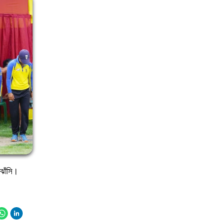
 ঝাঁসি।