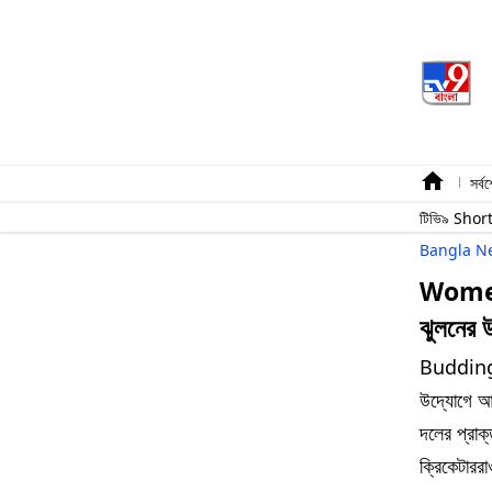
সর্ব
টিভি৯ Shor
Bangla N
Womens
ঝুলনের 
Budding t
উদ্যোগে আয়
দলের প্রাক
ক্রিকেটারর