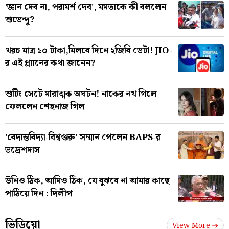
'জ্ঞান দেব না, পরামর্শ দেব', মমতাকে কী বললেন
শুভেন্দু?
খরচ মাত্র ১০ টাকা,মিলবে দিনে ২জিবি ডেটা! JIO-
র এই প্ল্যানের কথা জানেন?
শুটিং সেটে মারাত্মক অঘটন! নাকের নথ গিলে
ফেললেন শেহনাজ গিল
'বেদান্তবিদ্যা-বিশ্বগুরু’ সম্মান পেলেন BAPS-র
ভদ্রেশদাস
উনিও ঠিক, আমিও ঠিক, যে বুঝবে না আমার কাছে
পাঠিয়ে দিন : দিলীপ
ভিডিয়ো
View More