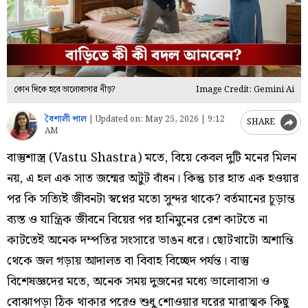
কোন দিকে হবে ভালোবাসার নীড়?
Image Credit: Gemini Ai
বৈশালী পাল
|
Updated on:
May 25, 2026 | 9:12
SHARE
AM
বাস্তুশাস্ত্র (Vastu Shastra) মতে, বিয়ে কেবল দুটি মনের মিলন
নয়, এ হল এক সাত জন্মের অটুট বাঁধন। কিন্তু চার হাত এক হওয়ার
পর কি সত্যিই জীবনটা স্বপ্নের মতো সুন্দর থাকে? বর্তমানের চূড়ান্ত
ব্যস্ত ও যান্ত্রিক জীবনে বিয়ের পর হানিমুনের রেশ কাটতে না
কাটতেই অনেক দম্পতির সংসারে ভাঙন ধরে। ছোটখাটো অশান্তি
থেকে জল গড়ায় আদালত বা বিবাহ বিচ্ছেদ পর্যন্ত। বাস্তু
বিশেষজ্ঞদের মতে, অনেক সময় দুজনের মধ্যে ভালোবাসা ও
বোঝাপড়া ঠিক থাকার পরেও শুধু শোওয়ার ঘরের মারাত্মক কিছু