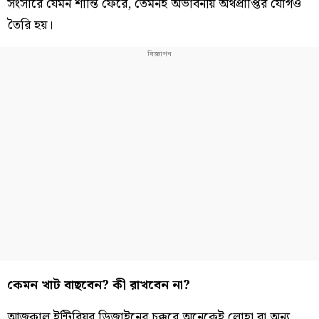
সংসারে যেমন শান্তি ফেরে, তেমনই অভাবনীয় অর্থপ্রাপ্তির যোগও
তৈরি হয়।
কেমন খাট বাছবেন? কী রাখবেন না?
আজকাল ইন্টিরিয়র ডিজাইনের চক্করে অনেকেই লোহা বা অন্য