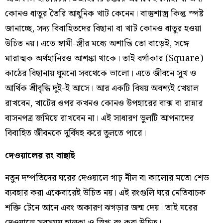
কোনও ধাতুর তৈরি আধুনিক খাট কেনেন। বাস্তুশাস্ত্র কিন্তু স্পষ্ট
জানাচ্ছে, সদ্য বিবাহিতদের বিছানা বা খাট কোনও ধাতুর হওয়া
উচিত নয়। এতে স্বামী-স্ত্রীর মধ্যে অশান্তি তো বাড়েই, সঙ্গে
মারাত্মক অর্থহানিরও আশঙ্কা থাকে। তাই বর্গাকার (Square)
কাঠের বিছানায় ঘুমনো সবথেকে ভালো। এতে জীবনে সুখ ও
আর্থিক শ্রীবৃদ্ধি দুই-ই আসে। আর একটি বিষয় অবশ্যই খেয়াল
রাখবেন, খাটের ওপর কখনও কোনও উপহারের বাক্স বা রান্নার
বাসনপত্র জমিয়ে রাখবেন না। এই সাধারণ ভুলটি আপনাদের
বিবাহিত জীবনকে দুর্বিষহ করে তুলতে পারে।
দেওয়ালের রং বাছাই
নতুন দম্পতিদের ঘরের দেওয়ালে গাঢ় নীল বা কালোর মতো শেড
ব্যবহার করা একেবারেই উচিত নয়। এই রংগুলি ঘরে নেতিবাচক
শক্তি টেনে আনে এবং অকারণ ঝগড়ার জন্ম দেয়। তাই ঘরের
দেওয়ালে সবসময় হালকা ও স্নিগ্ধ রং করা উচিত।