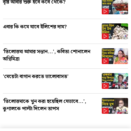
বৃষ্টি আবার শুরু হবে কবে থেকে?
এবার কি কমে যাবে ইলিশের দাম?
'তিলোত্তমা আমার সন্তান...', কবিতা শোনালেন
অগ্নিমিত্রা
'মেয়েটা বাগান করতে ভালোবাসত'
'তিলোত্তমাকে খুন করা হয়েছিল যেভাবে...',
কুণালকে পাল্টা দিলেন তাপস