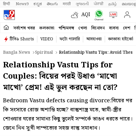
हिन्दी 
News9
ಕನ್ನಡ
తెలుగు
मराठी
ગુજરાતી
ਪੰਜਾਬੀ
தமிழ்
മലയാള
AQI
সর্বশেষ খবর
কলকাতা
পশ্চিমবঙ্গ
খেলা
বিনোদন
ব্যবসা
দেশ
ব
টিভি৯ Shorts
VIDEO
ফটো গ্যালারি
আবহাওয়া
কলকাতা হাইকোর্ট
Bangla News
Spiritual
Relationship Vastu Tips: Avoid The
Relationship Vastu Tips for
Couples: বিয়ের পরই উধাও ‘মাখো
মাখো’ প্রেম! এই ভুল করছেন না তো?
Bedroom Vastu defects causing divorce:বিয়ের পর
কি সংসারে রোজ অশান্তি হচ্ছে? বাস্তুশাস্ত্র মতে, স্বামী-স্ত্রীর
শোওয়ার ঘরের সামান্য কিছু ভুলেই সম্পর্কে ভাঙন ধরতে পারে।
জেনে নিন সুখী দাম্পত্যের সহজ বাস্তু সমাধান।