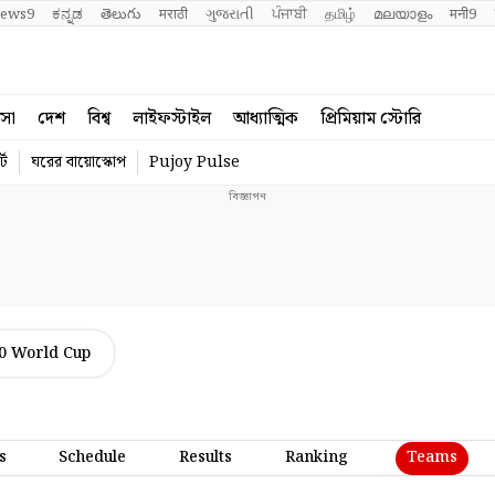
ews9
ಕನ್ನಡ
తెలుగు
मराठी
ગુજરાતી
ਪੰਜਾਬੀ
தமிழ்
മലയാളം
मनी9
বসা
দেশ
বিশ্ব
লাইফস্টাইল
আধ্যাত্মিক
প্রিমিয়াম স্টোরি
্ট
ঘরের বায়োস্কোপ
Pujoy Pulse
0 World Cup
Teams
s
Schedule
Results
Ranking