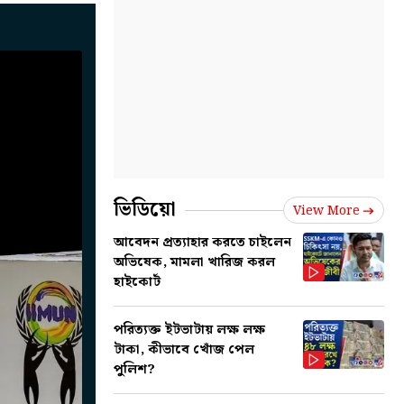
ভিডিয়ো
View More
আবেদন প্রত্যাহার করতে চাইলেন
অভিষেক, মামলা খারিজ করল
হাইকোর্ট
পরিত্যক্ত ইটভাটায় লক্ষ লক্ষ
টাকা, কীভাবে খোঁজ পেল
পুলিশ?