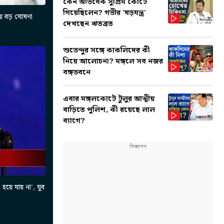
কেন অভিষেক সুপ্রিম কোর্টে
গিয়েছিলেন? গভীর 'ষড়যন্ত্র'
 বড় ঘোষণা
দেখছেন ঋতব্রত
শুভেন্দুর সঙ্গে কাকলিদের কী
নিয়ে আলোচনা? মঙ্গলে সব নজর
বঙ্গভবনে
এবার মঙ্গলকোটে টুলুর আত্মীয়
বাড়িতে পুলিশ, কী রয়েছে লাল
ব্যাগে?
 যায় না’, যুব