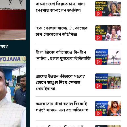
বাংলাদেশে ফিরতে চান, বাধা
কোথায় জানালেন তসলিমা
'কে কোথায় যাচ্ছে...', কাজের
চাপ বোঝালেন অগ্নিমিত্রা
নের?
টালা ব্রিজে বাতিস্তম্ভে টানটান
'নাটক', চলল যুবকের স্টান্টবাজি
গ্রামের উন্নয়ন কীভাবে সম্ভব?
চোখে আঙুল দিয়ে দেখাল
খেয়াইবান্দা
কলকাতায় থাবা বসাল বিষ্ণোই
গ্যাং? সামনে এল বড় অভিযোগ