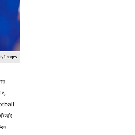
tty Images
ফার
োগ,
ootball
এফবিআই
ুটবল