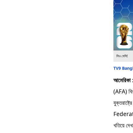
লিও মেসি!
TV9 Bangl
আমেরিকা 
(AFA) বির
যুক্তরাষ্
Federati
খতিয়ে দেখ