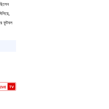
েছিলেন
িলিয়ে,
ের ফুটবল
TV
LIVE