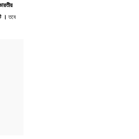
ভারতীয়
টি ।
তবে