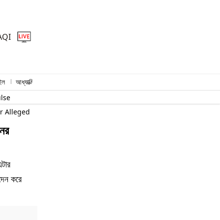
AQI
ইল
আধ্যাত্মিক
প্রিমিয়াম স্টোরি
ulse
er Alleged Money Laundering and Financial Transactions
ের
্টার
দেন করে