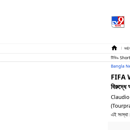
সর্ব
টিভি৯ Shor
Bangla N
FIFA W
বিরুদ্ধ
Claudio T
(Tourprau
এই সংস্থা।