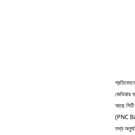
প্রতিবেদন
জেভিয়ার ফ
আছে সিটি 
(PNC Ban
তথ্য অনুযা