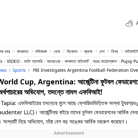
শেষ খবর
কলকাতা
পশ্চিমবঙ্গ
খেলা
বিনোদন
ব্যবসা
দেশ
বিশ্ব
লাইফস্টা
ts
VIDEO
ফটো গ্যালারি
আবহাওয়া
কলকাতা হাইকোর্ট
ঘরের বায়োস্কোপ
Pujoy P
ews
Sports
FBI Investigates Argentina Football Federation Ov
orld Cup, Argentina: আর্জেন্টিনা ফুটবল ফেডারেশন
ে অর্থপাচারের অভিযোগ, তদন্তে নামল এফবিআই!
apia: এফবিআইয়ের তদন্তের মুলে আছে ফ্লোরিডাভিত্তিক সংস্থা ট্যুরপ্রডএন
denter LLC)। আর্জেন্টিনার বাইরে তাদের ফুটবল ফেডারেশনের আর্থিক লেন
 সংস্থাটি নিয়ে অভিযোগ, তাঁরা বেশ বড় অঙ্কের আর্থিক তছরুপ করেছেন।