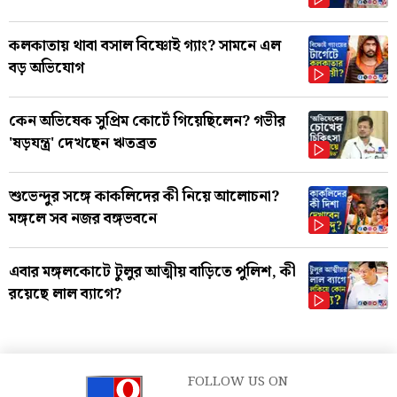
কলকাতায় থাবা বসাল বিষ্ণোই গ্যাং? সামনে এল
বড় অভিযোগ
কেন অভিষেক সুপ্রিম কোর্টে গিয়েছিলেন? গভীর
'ষড়যন্ত্র' দেখছেন ঋতব্রত
শুভেন্দুর সঙ্গে কাকলিদের কী নিয়ে আলোচনা?
মঙ্গলে সব নজর বঙ্গভবনে
এবার মঙ্গলকোটে টুলুর আত্মীয় বাড়িতে পুলিশ, কী
রয়েছে লাল ব্যাগে?
FOLLOW US ON