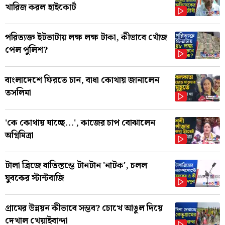
খারিজ করল হাইকোর্ট
পরিত্যক্ত ইটভাটায় লক্ষ লক্ষ টাকা, কীভাবে খোঁজ
পেল পুলিশ?
বাংলাদেশে ফিরতে চান, বাধা কোথায় জানালেন
তসলিমা
'কে কোথায় যাচ্ছে...', কাজের চাপ বোঝালেন
অগ্নিমিত্রা
টালা ব্রিজে বাতিস্তম্ভে টানটান 'নাটক', চলল
যুবকের স্টান্টবাজি
গ্রামের উন্নয়ন কীভাবে সম্ভব? চোখে আঙুল দিয়ে
দেখাল খেয়াইবান্দা