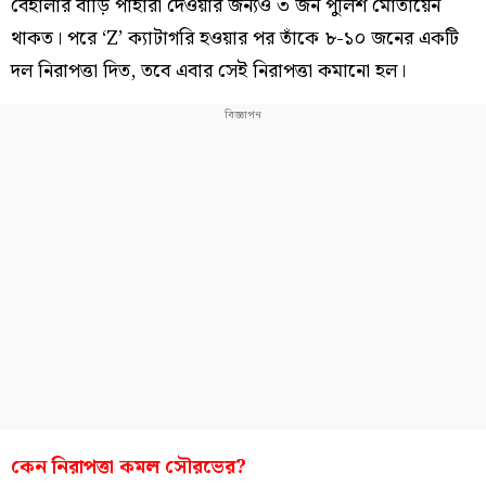
বেহালার বাড়ি পাহারা দেওয়ার জন্যও ৩ জন পুলিশ মোতায়েন
থাকত। পরে ‘Z’ ক্যাটাগরি হওয়ার পর তাঁকে ৮-১০ জনের একটি
দল নিরাপত্তা দিত, তবে এবার সেই নিরাপত্তা কমানো হল।
কেন নিরাপত্তা কমল সৌরভের?