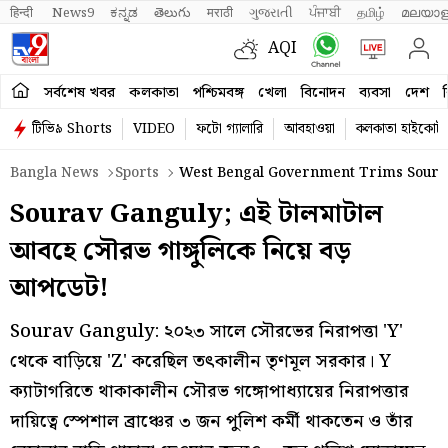
हिन्दी 
News9
ಕನ್ನಡ
తెలుగు
मराठी
ગુજરાતી
ਪੰਜਾਬੀ
தமிழ்
മലയാള
AQI
সর্বশেষ খবর
কলকাতা
পশ্চিমবঙ্গ
খেলা
বিনোদন
ব্যবসা
দেশ
ব
টিভি৯ Shorts
VIDEO
ফটো গ্যালারি
আবহাওয়া
কলকাতা হাইকোর্ট
Bangla News
Sports
West Bengal Government Trims Sourav
Sourav Ganguly; এই টালমাটাল
আবহে সৌরভ গাঙ্গুলিকে নিয়ে বড়
আপডেট!
Sourav Ganguly: ২০২৩ সালে সৌরভের নিরাপত্তা 'Y'
থেকে বাড়িয়ে 'Z' করেছিল তৎকালীন তৃণমূল সরকার। Y
ক্যাটাগরিতে থাকাকালীন সৌরভ গঙ্গোপাধ্যায়ের নিরাপত্তার
দায়িত্বে স্পেশাল ব্রাঞ্চের ৩ জন পুলিশ কর্মী থাকতেন ও তাঁর