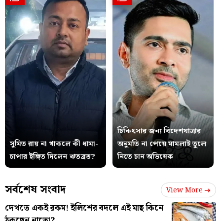
চিকিৎসার জন্য বিদেশযাত্রার
সুমিত রায় না থাকলে কী ধামা-
অনুমতি না পেয়ে মামলাই তুলে
চাপার ইঙ্গিত দিলেন ঋতব্রত?
নিতে চান অভিষেক
সর্বশেষ সংবাদ
View More
দেখতে একই রকম! ইলিশের বদলে এই মাছ কিনে
ঠকছেন নাতো?