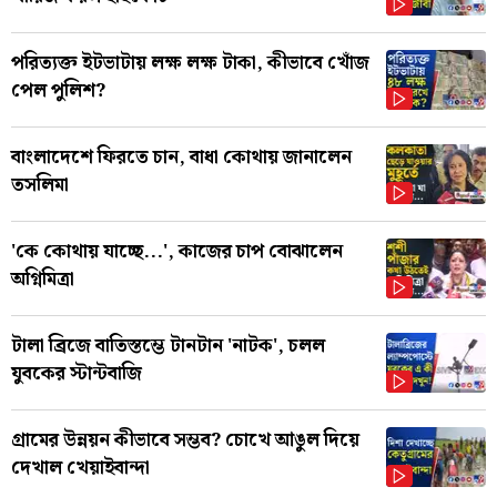
পরিত্যক্ত ইটভাটায় লক্ষ লক্ষ টাকা, কীভাবে খোঁজ
পেল পুলিশ?
বাংলাদেশে ফিরতে চান, বাধা কোথায় জানালেন
তসলিমা
'কে কোথায় যাচ্ছে...', কাজের চাপ বোঝালেন
অগ্নিমিত্রা
টালা ব্রিজে বাতিস্তম্ভে টানটান 'নাটক', চলল
যুবকের স্টান্টবাজি
গ্রামের উন্নয়ন কীভাবে সম্ভব? চোখে আঙুল দিয়ে
দেখাল খেয়াইবান্দা