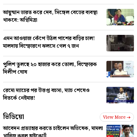
আয়ুষ্মান ভারত করে দেব, সিঙ্গেল বেডের ব্যবস্থা
থাকবে: অগ্নিমিত্রা
এমন আওয়াজ কেঁপে উঠল পাশের বাড়ির চাল!
মালদায় বিস্ফোরণে ঝলসে গেল ৭ জন
পুলিশ তুলছে ২০ হাজার করে তোলা, বিস্ফোরক
দিলীপ ঘোষ
রেমো ম্যাচের পর উত্তপ্ত বচসা, ম্যাচ শেষেও
বিতর্কে নেইমার!
ভিডিয়ো
View More
আবেদন প্রত্যাহার করতে চাইলেন অভিষেক, মামলা
খারিজ করল হাইকোর্ট