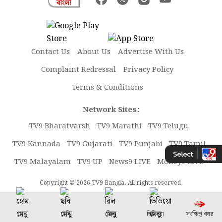
Contact Us
About Us
Advertise With Us
Complaint Redressal
Privacy Policy
Terms & Conditions
Network Sites:
TV9 Bharatvarsh
TV9 Marathi
TV9 Telugu
TV9 Kannada
TV9 Gujarati
TV9 Punjabi
TV9 Tamil
TV9 Malayalam
TV9 UP
News9 LIVE
Money9 LIVE
Copyright © 2026 TV9 Bangla. All rights reserved.
মেনু
ছবি
রিল
ভিডিয়ো
সংক্ষিপ্ত খবর