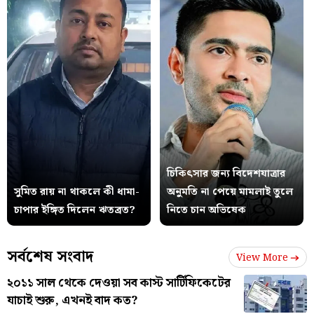
চিকিৎসার জন্য বিদেশযাত্রার
সুমিত রায় না থাকলে কী ধামা-
অনুমতি না পেয়ে মামলাই তুলে
চাপার ইঙ্গিত দিলেন ঋতব্রত?
নিতে চান অভিষেক
সর্বশেষ সংবাদ
View More
২০১১ সাল থেকে দেওয়া সব কাস্ট সার্টিফিকেটের
যাচাই শুরু, এখনই বাদ কত?