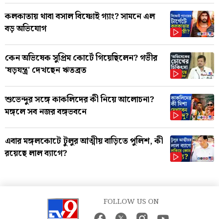
কলকাতায় থাবা বসাল বিষ্ণোই গ্যাং? সামনে এল
বড় অভিযোগ
কেন অভিষেক সুপ্রিম কোর্টে গিয়েছিলেন? গভীর
'ষড়যন্ত্র' দেখছেন ঋতব্রত
শুভেন্দুর সঙ্গে কাকলিদের কী নিয়ে আলোচনা?
মঙ্গলে সব নজর বঙ্গভবনে
এবার মঙ্গলকোটে টুলুর আত্মীয় বাড়িতে পুলিশ, কী
রয়েছে লাল ব্যাগে?
FOLLOW US ON