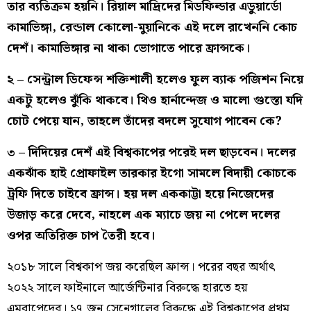
তার ব্যতিক্রম হয়নি। রিয়াল মাদ্রিদের মিডফিল্ডার এডুয়ার্ডো
কামাভিঙ্গা, রেন্ডাল কোলো-মুয়ানিকে এই দলে রাখেননি কোচ
দেশঁ। কামাভিঙ্গার না থাকা ভোগাতে পারে ফ্রান্সকে।
২ – সেন্ট্রাল ডিফেন্স শক্তিশালী হলেও ফুল ব্যাক পজিশন নিয়ে
একটু হলেও ঝুঁকি থাকবে। থিও হার্নান্দেজ ও মালো গুস্তো যদি
চোট পেয়ে যান, তাহলে তাঁদের বদলে সুযোগ পাবেন কে?
৩ – দিদিয়ের দেশঁ এই বিশ্বকাপের পরেই দল ছাড়বেন। দলের
একঝাঁক হাই প্রোফাইল তারকার ইগো সামলে বিদায়ী কোচকে
ট্রফি দিতে চাইবে ফ্রান্স। হয় দল এককাট্টা হয়ে নিজেদের
উজাড় করে দেবে, নাহলে এক ম্যাচে জয় না পেলে দলের
ওপর অতিরিক্ত চাপ তৈরী হবে।
২০১৮ সালে বিশ্বকাপ জয় করেছিল ফ্রান্স। পরের বছর অর্থাৎ
২০২২ সালে ফাইনালে আর্জেন্টিনার বিরুদ্ধে হারতে হয়
এমবাপেদের। ১৭ জুন সেনেগালের বিরুদ্ধে এই বিশ্বকাপের প্রথম