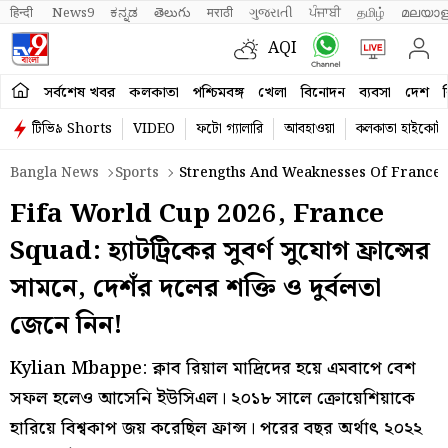
हिन्दी 
News9
ಕನ್ನಡ
తెలుగు
मराठी
ગુજરાતી
ਪੰਜਾਬੀ
தமிழ்
മലയാള
AQI
সর্বশেষ খবর
কলকাতা
পশ্চিমবঙ্গ
খেলা
বিনোদন
ব্যবসা
দেশ
ব
টিভি৯ Shorts
VIDEO
ফটো গ্যালারি
আবহাওয়া
কলকাতা হাইকোর্ট
Bangla News
Sports
Strengths And Weaknesses Of France N
Fifa World Cup 2026, France
Squad: হ্যাটট্রিকের সুবর্ণ সুযোগ ফ্রান্সের
সামনে, দেশঁর দলের শক্তি ও দুর্বলতা
জেনে নিন!
Kylian Mbappe: ক্নাব রিয়াল মাদ্রিদের হয়ে এমবাপে বেশ
সফল হলেও আসেনি ইউসিএল। ২০১৮ সালে ক্রোয়েশিয়াকে
হারিয়ে বিশ্বকাপ জয় করেছিল ফ্রান্স। পরের বছর অর্থাৎ ২০২২