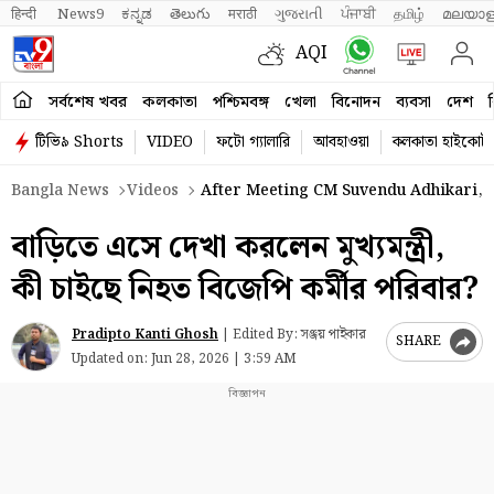
हिन्दी 
News9
ಕನ್ನಡ
తెలుగు
मराठी
ગુજરાતી
ਪੰਜਾਬੀ
தமிழ்
മലയാള
AQI
সর্বশেষ খবর
কলকাতা
পশ্চিমবঙ্গ
খেলা
বিনোদন
ব্যবসা
দেশ
ব
টিভি৯ Shorts
VIDEO
ফটো গ্যালারি
আবহাওয়া
কলকাতা হাইকোর্ট
Bangla News
Videos
After Meeting CM Suvendu Adhikari, Sl
বাড়িতে এসে দেখা করলেন মুখ্যমন্ত্রী,
কী চাইছে নিহত বিজেপি কর্মীর পরিবার?
Pradipto Kanti Ghosh
|
Edited By: সঞ্জয় পাইকার
SHARE
Updated on:
Jun 28, 2026 | 3:59 AM