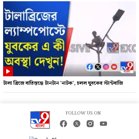
টালা ব্রিজে বাতিস্তম্ভে টানটান 'নাটক', চলল যুবকের স্টান্টবাজি
FOLLOW US ON