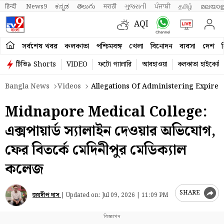
हिन्दी 
News9
ಕನ್ನಡ
తెలుగు
मराठी
ગુજરાતી
ਪੰਜਾਬੀ
தமிழ்
മലയാള
AQI
সর্বশেষ খবর
কলকাতা
পশ্চিমবঙ্গ
খেলা
বিনোদন
ব্যবসা
দেশ
ব
টিভি৯ Shorts
VIDEO
ফটো গ্যালারি
আবহাওয়া
কলকাতা হাইকোর্ট
Bangla News
Videos
Allegations Of Administering Expired
Midnapore Medical College:
এক্সপায়ার্ড স্যালাইন দেওয়ার অভিযোগ,
ফের বিতর্কে মেদিনীপুর মেডিক্যাল
কলেজ
SHARE
জয়দীপ দাস
|
Updated on:
Jul 09, 2026 | 11:09 PM