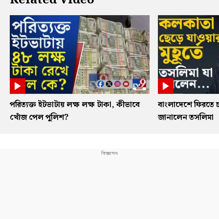
Related Video
পরিত্যক্ত ইটভাটায় লক্ষ লক্ষ টাকা, কীভাবে
বাংলাদেশে ফিরতে চ
খোঁজ পেল পুলিশ?
জানালেন তসলিমা