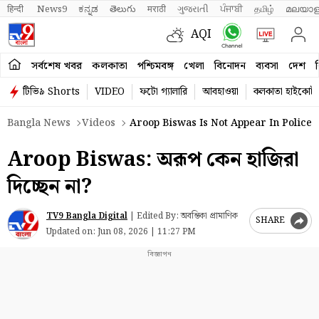
हिन्दी 
News9
ಕನ್ನಡ
తెలుగు
मराठी
ગુજરાતી
ਪੰਜਾਬੀ
தமிழ்
മലയാള
AQI
সর্বশেষ খবর
কলকাতা
পশ্চিমবঙ্গ
খেলা
বিনোদন
ব্যবসা
দেশ
ব
টিভি৯ Shorts
VIDEO
ফটো গ্যালারি
আবহাওয়া
কলকাতা হাইকোর্ট
Bangla News
Videos
Aroop Biswas Is Not Appear In Police S
Aroop Biswas: অরূপ কেন হাজিরা
দিচ্ছেন না?
TV9 Bangla Digital
|
Edited By: অবন্তিকা প্রামাণিক
SHARE
Updated on:
Jun 08, 2026 | 11:27 PM