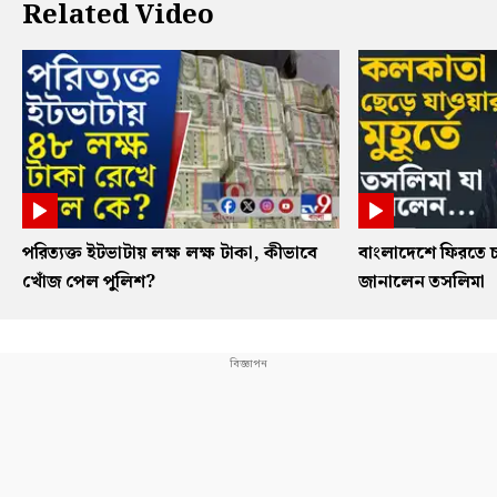
Related Video
পরিত্যক্ত ইটভাটায় লক্ষ লক্ষ টাকা, কীভাবে
বাংলাদেশে ফিরতে চ
খোঁজ পেল পুলিশ?
জানালেন তসলিমা