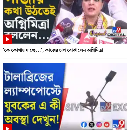
'কে কোথায় যাচ্ছে...', কাজের চাপ বোঝালেন অগ্নিমিত্রা