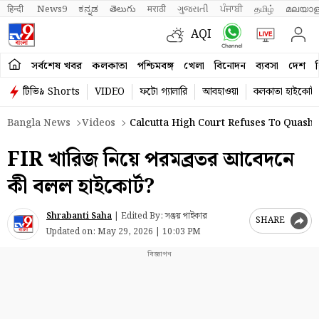
हिन्दी 
News9
ಕನ್ನಡ
తెలుగు
मराठी
ગુજરાતી
ਪੰਜਾਬੀ
தமிழ்
മലയാള
AQI
সর্বশেষ খবর
কলকাতা
পশ্চিমবঙ্গ
খেলা
বিনোদন
ব্যবসা
দেশ
ব
টিভি৯ Shorts
VIDEO
ফটো গ্যালারি
আবহাওয়া
কলকাতা হাইকোর্ট
Bangla News
Videos
Calcutta High Court Refuses To Quash
FIR খারিজ নিয়ে পরমব্রতর আবেদনে
কী বলল হাইকোর্ট?
Shrabanti Saha
|
Edited By: সঞ্জয় পাইকার
SHARE
Updated on:
May 29, 2026 | 10:03 PM