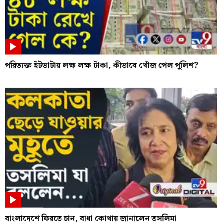
পরিত্যক্ত ইটভাটায় লক্ষ লক্ষ টাকা, কীভাবে খোঁজ পেল পুলিশ?
বাংলাদেশে ফিরতে চান, বাধা কোথায় জানালেন তসলিমা