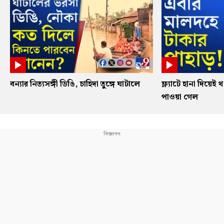
বন্যার নিত্যসঙ্গী ডিঙি, চাহিদা তুঙ্গে ঘাটালে
ফ্ল্যাটে হানা দিয়েই
পাওয়া গেল