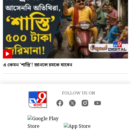
এ কেমন 'শাস্তি'! জানলে চমকে যাবেন
FOLLOW US ON