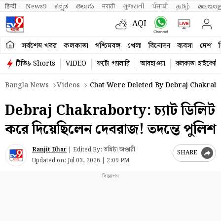
हिन्दी 
News9
ಕನ್ನಡ
తెలుగు
मराठी
ગુજરાતી
ਪੰਜਾਬੀ
தமிழ்
മലയാള
AQI
সর্বশেষ খবর
কলকাতা
পশ্চিমবঙ্গ
খেলা
বিনোদন
ব্যবসা
দেশ
ব
টিভি৯ Shorts
VIDEO
ফটো গ্যালারি
আবহাওয়া
কলকাতা হাইকোর্ট
Bangla News
Videos
Chat Were Deleted By Debraj Chakrabor
Debraj Chakraborty: চ্যাট ডিলিট
করে দিয়েছিলেন দেবরাজ! তদন্তে পুলিশ
Ranjit Dhar
|
Edited By: তন্নিষ্ঠা ভাণ্ডারী
SHARE
Updated on:
Jul 03, 2026 | 2:09 PM