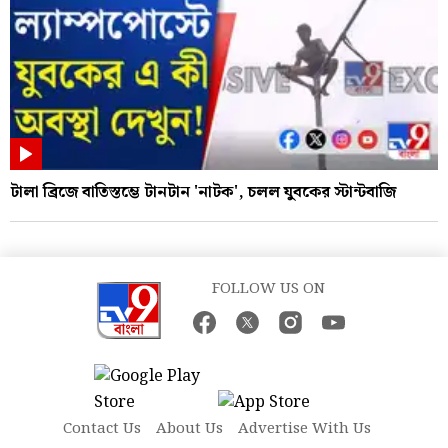
টালা ব্রিজে বাতিস্তম্ভে টানটান 'নাটক', চলল যুবকের স্টান্টবাজি
FOLLOW US ON
Contact Us
About Us
Advertise With Us