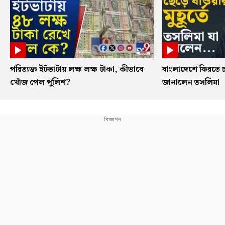
পরিত্যক্ত ইটভাটায় লক্ষ লক্ষ টাকা, কীভাবে
বাংলাদেশে ফিরতে চ
খোঁজ পেল পুলিশ?
জানালেন তসলিমা