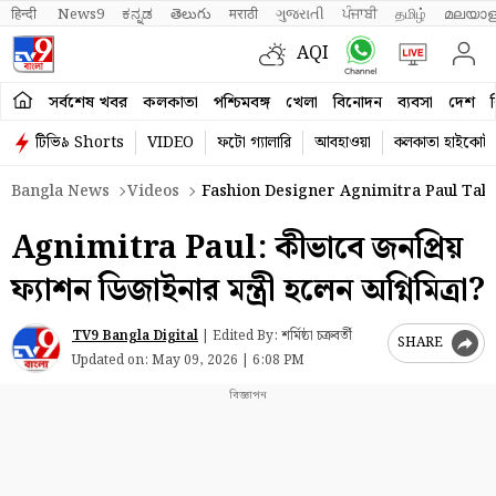
हिन्दी 
News9
ಕನ್ನಡ
తెలుగు
मराठी
ગુજરાતી
ਪੰਜਾਬੀ
தமிழ்
മലയാള
AQI
সর্বশেষ খবর
কলকাতা
পশ্চিমবঙ্গ
খেলা
বিনোদন
ব্যবসা
দেশ
ব
টিভি৯ Shorts
VIDEO
ফটো গ্যালারি
আবহাওয়া
কলকাতা হাইকোর্ট
Bangla News
Videos
Fashion Designer Agnimitra Paul Take
Agnimitra Paul: কীভাবে জনপ্রিয়
ফ্যাশন ডিজাইনার মন্ত্রী হলেন অগ্নিমিত্রা?
TV9 Bangla Digital
|
Edited By: শর্মিষ্ঠা চক্রবর্তী
SHARE
Updated on:
May 09, 2026 | 6:08 PM