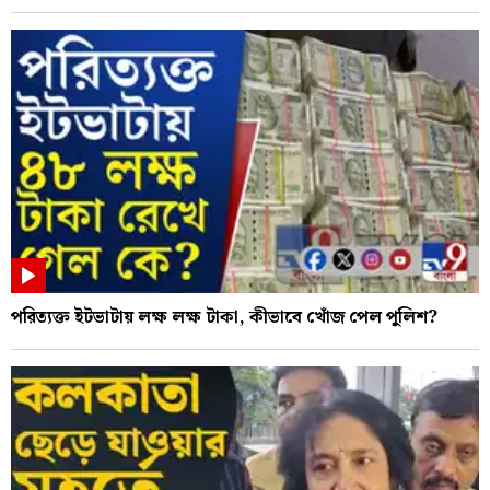
পরিত্যক্ত ইটভাটায় লক্ষ লক্ষ টাকা, কীভাবে খোঁজ পেল পুলিশ?