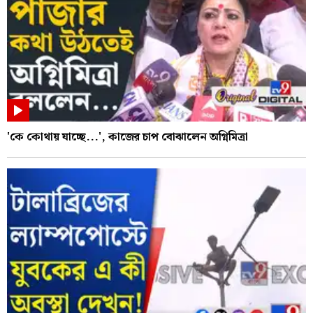
'কে কোথায় যাচ্ছে...', কাজের চাপ বোঝালেন অগ্নিমিত্রা