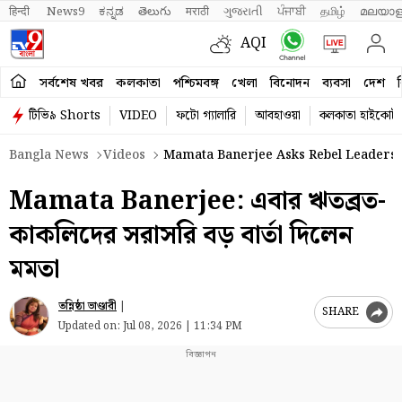
हिन्दी 
News9
ಕನ್ನಡ
తెలుగు
मराठी
ગુજરાતી
ਪੰਜਾਬੀ
தமிழ்
മലയാള
AQI
সর্বশেষ খবর
কলকাতা
পশ্চিমবঙ্গ
খেলা
বিনোদন
ব্যবসা
দেশ
ব
টিভি৯ Shorts
VIDEO
ফটো গ্যালারি
আবহাওয়া
কলকাতা হাইকোর্ট
Bangla News
Videos
Mamata Banerjee Asks Rebel Leaders
Mamata Banerjee: এবার ঋতব্রত-
কাকলিদের সরাসরি বড় বার্তা দিলেন
মমতা
তন্নিষ্ঠা ভাণ্ডারী
|
SHARE
Updated on:
Jul 08, 2026 | 11:34 PM