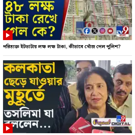
পরিত্যক্ত ইটভাটায় লক্ষ লক্ষ টাকা, কীভাবে খোঁজ পেল পুলিশ?