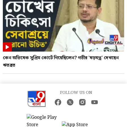
কেন অভিষেক সুপ্রিম কোর্টে গিয়েছিলেন? গভীর 'ষড়যন্ত্র' দেখছেন
ঋতব্রত
FOLLOW US ON