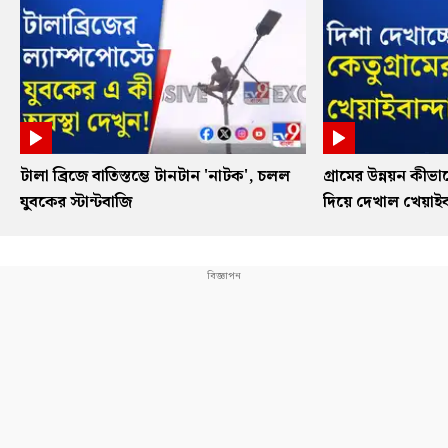
টালা ব্রিজে বাতিস্তম্ভে টানটান 'নাটক', চলল
গ্রামের উন্নয়ন কী
যুবকের স্টান্টবাজি
দিয়ে দেখাল খেয়াইবা