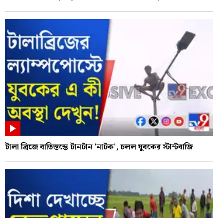
টালা ব্রিজে বাতিস্তম্ভে টানটান 'নাটক', চলল যুবকের স্টান্টবাজি