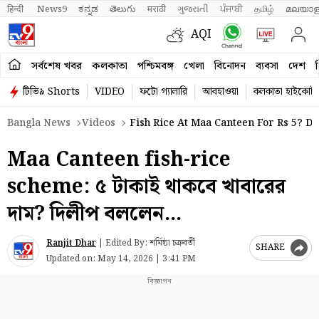
हिन्दी 
News9
ಕನ್ನಡ
తెలుగు
मराठी
ગુજરાતી
ਪੰਜਾਬੀ
தமிழ்
മലയാള
AQI
সর্বশেষ খবর
কলকাতা
পশ্চিমবঙ্গ
খেলা
বিনোদন
ব্যবসা
দেশ
ব
টিভি৯ Shorts
VIDEO
ফটো গ্যালারি
আবহাওয়া
কলকাতা হাইকোর্ট
Bangla News
Videos
Fish Rice At Maa Canteen For Rs 5? Di
Maa Canteen fish-rice
scheme: ৫ টাকাই থাকবে খাবারের
দাম? দিলীপ বললেন…
Ranjit Dhar
|
Edited By: শর্মিষ্ঠা চক্রবর্তী
SHARE
Updated on:
May 14, 2026 | 3:41 PM