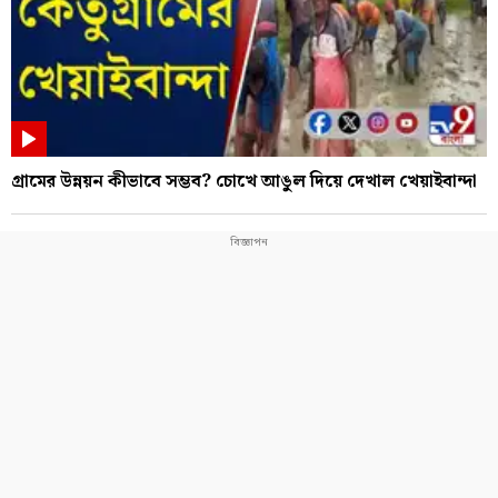
গ্রামের উন্নয়ন কীভাবে সম্ভব? চোখে আঙুল দিয়ে দেখাল খেয়াইবান্দা